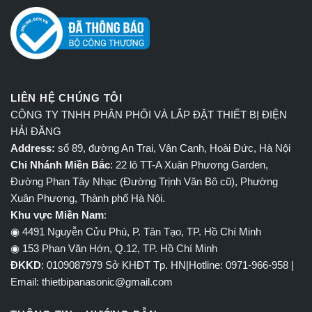
LIÊN HỆ CHÚNG TÔI
CÔNG TY TNHH PHÂN PHỐI VÀ LẮP ĐẶT THIẾT BỊ ĐIỆN
HẢI ĐĂNG
Address:
số 89, đường An Trai, Vân Canh, Hoài Đức, Hà Nội
Chi Nhánh Miền Bắc
: 22 lô TT-A Xuân Phương Garden,
Đường Phan Tây Nhạc (Đường Trịnh Văn Bô cũ), Phường
Xuân Phương, Thành phố Hà Nội.
Khu vực Miền Nam
:
◉ 4491 Nguyễn Cửu Phú, P. Tân Tạo, TP. Hồ Chí Minh
◉ 153 Phan Văn Hớn, Q.12, TP. Hồ Chí Minh
ĐKKD
: 0109087979 Sở KHĐT Tp. HN|Hotline: 0971-966-958 |
Email: thietbipanasonic@gmail.com