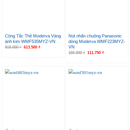
Công Tắc Thẻ Moderva Vàng
Nút nhấn chuông Panasonic
ánh kim WMF535MYZ-VN
dòng Moderva WMF223MYZ-
VN
818.000
₫
613.500
₫
155.000
₫
111.750
₫