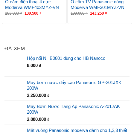
Ổ cắm điện thoại 4 cực
Ổ cắm TV Panasonic dòng
Moderva WMF403MYZ-VN
Moderva WMF301MYZ-VN
193.000
₫
139.500
₫
199.000
₫
143.250
₫
ĐÃ XEM
Hộp nổi NHB9801 dùng cho HB Nanoco
8.000
₫
Máy bơm nước đẩy cao Panasonic GP-201JXK
200W
2.250.000
₫
Máy Bơm Nước Tăng Áp Panasonic A-201JAK
200W
2.880.000
₫
Măt vuông Panasonic moderva dành cho 1,2,3 thiết