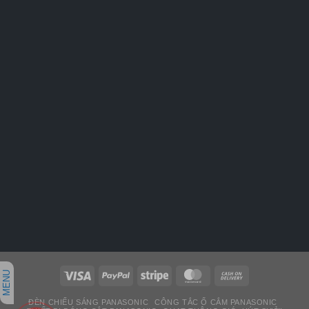
MENU
ĐÈN CHIẾU SÁNG PANASONIC
CÔNG TẮC Ổ CẮM PANASONIC