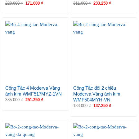
228.000
₫
171.000
₫
311.000
₫
233.250
₫
Công Tắc 4 Moderva Vàng
Công Tắc đôi 2 chiều
ánh kim WMF517MYZ-1VN
Moderva Vàng ánh kim
WMF504MYH-VN
335.000
₫
251.250
₫
183.000
₫
137.250
₫