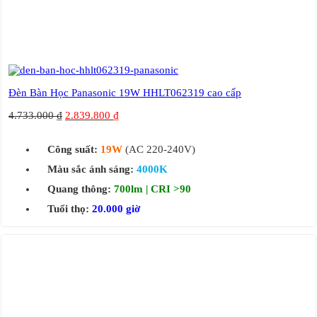
Đèn Bàn Học Panasonic 19W HHLT062319 cao cấp
4.733.000
₫
2.839.800
₫
Công suất:
19W
(AC 220-240V)
Màu sắc ánh sáng:
4000K
Quang thông:
700lm | CRI >90
Tuổi thọ:
20.000 giờ