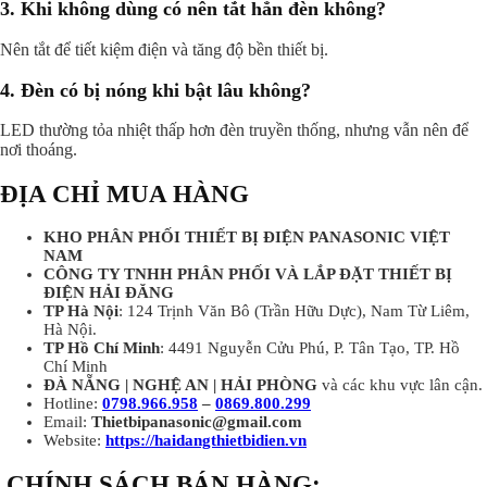
3.
Khi không dùng có nên tắt hẳn đèn không?
Nên tắt để tiết kiệm điện và tăng độ bền thiết bị.
4.
Đèn có bị nóng khi bật lâu không?
LED thường tỏa nhiệt thấp hơn đèn truyền thống, nhưng vẫn nên để
nơi thoáng.
ĐỊA CHỈ MUA HÀNG
KHO PHÂN PHỐI THIẾT BỊ ĐIỆN PANASONIC VIỆT
NAM
CÔNG TY TNHH PHÂN PHỐI VÀ LẮP ĐẶT THIẾT BỊ
ĐIỆN HẢI ĐĂNG
TP Hà Nội
: 124 Trịnh Văn Bô (Trần Hữu Dực), Nam Từ Liêm,
Hà Nội.
TP Hồ Chí Minh
: 4491 Nguyễn Cửu Phú, P. Tân Tạo, TP. Hồ
Chí Minh
ĐÀ NẴNG | NGHỆ AN | HẢI PHÒNG
và các khu vực lân cận.
Hotline:
0798.966.958
–
0869.800.299
Email:
Thietbipanasonic@gmail.com
Website:
https://haidangthietbidien.vn
CHÍNH SÁCH BÁN HÀNG: