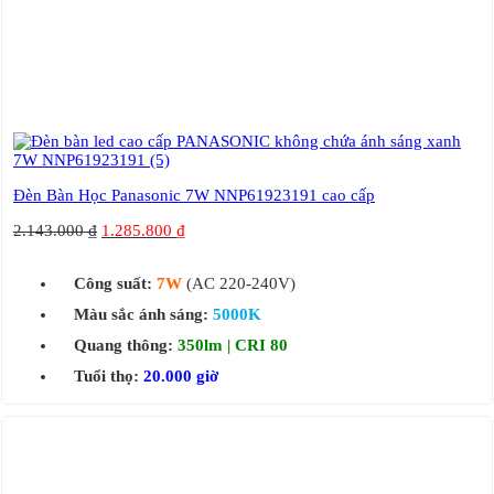
Đèn Bàn Học Panasonic 7W NNP61923191 cao cấp
2.143.000
₫
1.285.800
₫
Công suất:
7W
(AC 220-240V)
Màu sắc ánh sáng:
5000K
Quang thông:
350lm | CRI 80
Tuổi thọ:
20.000 giờ