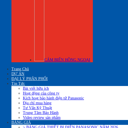
CẢM BIẾN HỒNG NGOẠI
Trang Chủ
DỰ ÁN
ĐẠI LÝ PHÂN PHỐI
Tin Tức
Bài viết hữu ích
Hoạt động của công ty
Kích hoạt bảo hành điện tử Panasonic
Địa chỉ mua hàng
Tư Vấn Kỹ Thuật
Trung Tâm Bảo Hành
Video review sản phẩm
BẢNG GIÁ
> BẢNG GIÁ THIẾT BỊ ĐIÊN PANASONIC NĂM 2026