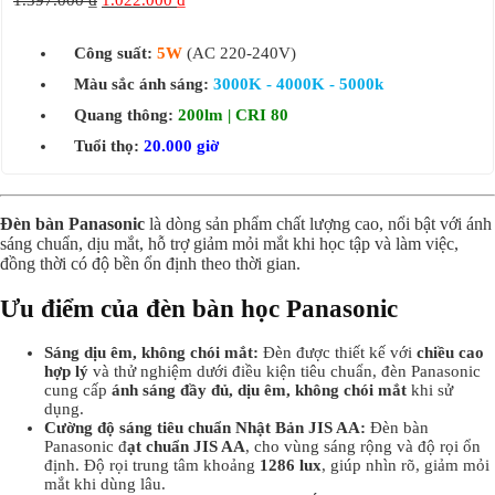
1.397.000
₫
1.022.000
₫
Công suất:
5W
(AC 220-240V)
Màu sắc ánh sáng:
3000K - 4000K - 5000k
Quang thông:
200lm | CRI 80
Tuổi thọ:
20.000 giờ
Đèn bàn Panasonic
là dòng sản phẩm chất lượng cao, nổi bật với ánh
sáng chuẩn, dịu mắt, hỗ trợ giảm mỏi mắt khi học tập và làm việc,
đồng thời có độ bền ổn định theo thời gian.
Ưu điểm của đèn bàn học Panasonic
Sáng dịu êm, không chói mắt:
Đèn được thiết kế với
chiều cao
hợp lý
và thử nghiệm dưới điều kiện tiêu chuẩn, đèn Panasonic
cung cấp
ánh sáng đầy đủ, dịu êm, không chói mắt
khi sử
dụng.
Cường độ sáng tiêu chuẩn Nhật Bản JIS AA:
Đèn bàn
Panasonic đ
ạt chuẩn JIS AA
, cho vùng sáng rộng và độ rọi ổn
định. Độ rọi trung tâm khoảng
1286 lux
, giúp nhìn rõ, giảm mỏi
mắt khi dùng lâu.