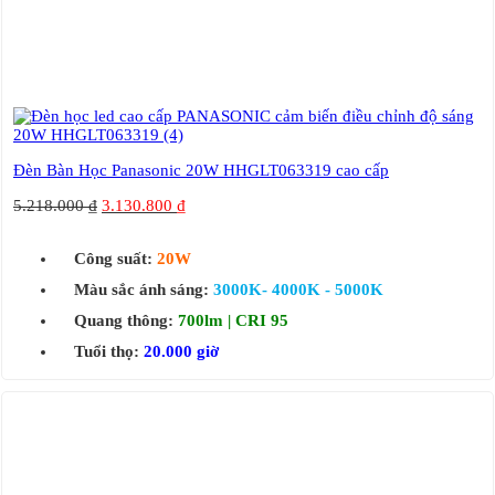
Đèn Bàn Học Panasonic 20W HHGLT063319 cao cấp
5.218.000
₫
3.130.800
₫
Công suất:
20W
Màu sắc ánh sáng:
3000K- 4000K - 5000K
Quang thông:
700lm | CRI 95
Tuổi thọ:
20.000 giờ