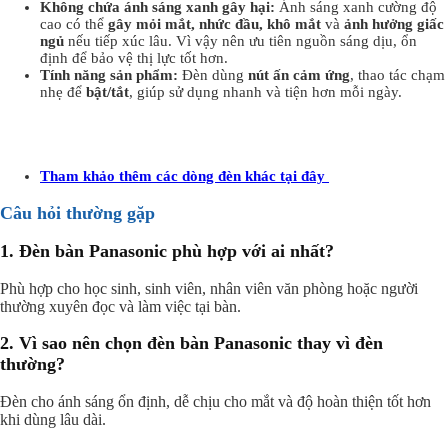
Không chứa ánh sáng xanh gây hại:
Ánh sáng xanh cường độ
cao có thể
gây mỏi mắt, nhức đầu, khô mắt
và
ảnh hưởng giấc
ngủ
nếu tiếp xúc lâu. Vì vậy nên ưu tiên nguồn sáng dịu, ổn
định để bảo vệ thị lực tốt hơn.
Tính năng sản phẩm:
Đèn dùng
nút ấn
cảm ứng
, thao tác chạm
nhẹ để
bật/tắt
, giúp sử dụng nhanh và tiện hơn mỗi ngày.
Tham khảo thêm các dòng đèn khác tại đây
Câu hỏi thường gặp
1.
Đèn bàn Panasonic phù hợp với ai nhất?
Phù hợp cho học sinh, sinh viên, nhân viên văn phòng hoặc người
thường xuyên đọc và làm việc tại bàn.
2.
Vì sao nên chọn đèn bàn Panasonic thay vì đèn
thường?
Đèn cho ánh sáng ổn định, dễ chịu cho mắt và độ hoàn thiện tốt hơn
khi dùng lâu dài.