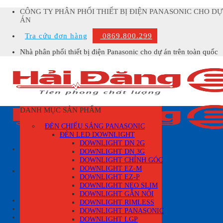
Skip
CÔNG TY PHÂN PHỐI THIẾT BỊ ĐIỆN PANASONIC CHO DỰ
to
ÁN
content
Tra cứu đơn hàng
0869.800.299
Nhà phân phối thiết bị điện Panasonic cho dự án trên toàn quốc
DANH MỤC SẢN PHẨM
ĐÈN CHIẾU SÁNG PANASONIC
ĐÈN LED DOWNLIGHT
DOWNLIGHT DN 2G
DOWNLIGHT DN 3G
DOWNLIGHT CHỈNH GÓC
Tìm
DOWNLIGHT EZ-M
kiếm:
DOWNLIGHT EZ-P
DOWNLIGHT NEO SLIM
DOWNLIGHT GẮN NỔI
Đăng nhập
DOWNLIGHT RIMLESS
DOWNLIGHT PANASONIC
Giỏ hàng /
0
₫
0
DOWNLIGHT LGP