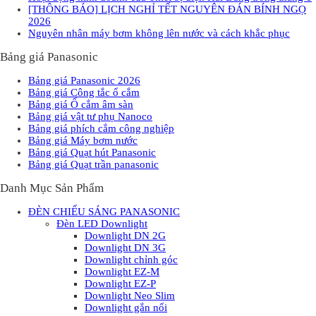
[THÔNG BÁO] LỊCH NGHỈ TẾT NGUYÊN ĐÁN BÍNH NGỌ
2026
Nguyên nhân máy bơm không lên nước và cách khắc phục
Bảng giá Panasonic
Bảng giá Panasonic 2026
Bảng giá Công tắc ổ cắm
Bảng giá Ổ cắm âm sàn
Bảng giá vật tư phụ Nanoco
Bảng giá phích cắm công nghiệp
Bảng giá Máy bơm nước
Bảng giá Quạt hút Panasonic
Bảng giá Quạt trần panasonic
Danh Mục Sản Phẩm
ĐÈN CHIẾU SÁNG PANASONIC
Đèn LED Downlight
Downlight DN 2G
Downlight DN 3G
Downlight chỉnh góc
Downlight EZ-M
Downlight EZ-P
Downlight Neo Slim
Downlight gắn nổi