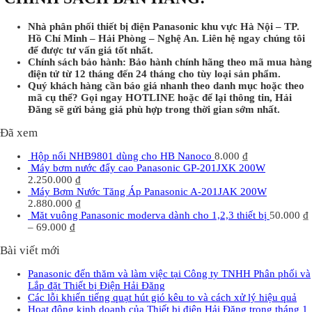
Nhà phân phối thiết bị điện Panasonic khu vực Hà Nội – TP.
Hồ Chí Minh – Hải Phòng – Nghệ An. Liên hệ ngay chúng tôi
để được tư vấn giá tốt nhất.
Chính sách bảo hành: Bảo hành chính hãng theo mã mua hàng
điện tử từ 12 tháng đến 24 tháng cho tùy loại sản phẩm.
Quý khách hàng cần báo giá nhanh theo danh mục hoặc theo
mã cụ thể? Gọi ngay HOTLINE hoặc để lại thông tin, Hải
Đăng sẽ gửi bảng giá phù hợp trong thời gian sớm nhất.
Đã xem
Hộp nổi NHB9801 dùng cho HB Nanoco
8.000
₫
Máy bơm nước đẩy cao Panasonic GP-201JXK 200W
2.250.000
₫
Máy Bơm Nước Tăng Áp Panasonic A-201JAK 200W
2.880.000
₫
Măt vuông Panasonic moderva dành cho 1,2,3 thiết bị
50.000
₫
–
69.000
₫
Bài viết mới
Panasonic đến thăm và làm việc tại Công ty TNHH Phân phối và
Lắp đặt Thiết bị Điện Hải Đăng
Các lỗi khiến tiếng quạt hút gió kêu to và cách xử lý hiệu quả
Hoạt động kinh doanh của Thiết bị điện Hải Đăng trong tháng 1