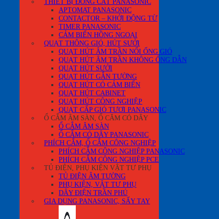
THIẾT BỊ ĐÓNG CẮT PANASONIC
APTOMAT PANASONIC
CONTACTOR – KHỞI ĐỘNG TỪ
TIMER PANASONIC
CẢM BIẾN HỒNG NGOẠI
QUẠT THÔNG GIÓ, HÚT SƯỞI
QUẠT HÚT ÂM TRẦN NỐI ỐNG GIÓ
QUẠT HÚT ÂM TRẦN KHÔNG ỐNG DẪN
QUẠT HÚT SƯỞI
QUẠT HÚT GẮN TƯỜNG
QUẠT HÚT CÓ CẢM BIẾN
QUẠT HÚT CABINET
QUẠT HÚT CÔNG NGHIỆP
QUẠT CẤP GIÓ TƯƠI PANASONIC
Ổ CẮM ÂM SÀN, Ổ CĂM CÓ DÂY
Ổ CẮM ÂM SÀN
Ổ CẮM CÓ DÂY PANASONIC
PHÍCH CẮM, Ổ CẮM CÔNG NGHIỆP
PHÍCH CẮM CÔNG NGHIỆP PANASONIC
PHÍCH CẮM CÔNG NGHIỆP PCE
TỦ ĐIỆN, PHỤ KIỆN VẬT TƯ PHỤ
TỦ ĐIỆN ÂM TƯỜNG
PHỤ KIỆN, VẬT TƯ PHỤ
DÂY ĐIỆN TRẦN PHÚ
GIA DỤNG PANASONIC, SẤY TAY