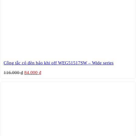
Công tắc có đèn báo khi off WEG51517SW – Wide series
116.000
₫
84.000
₫