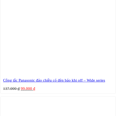
Công tắc Panasonic đảo chiều có đèn báo khi off – Wide series
137.000
₫
99.000
₫