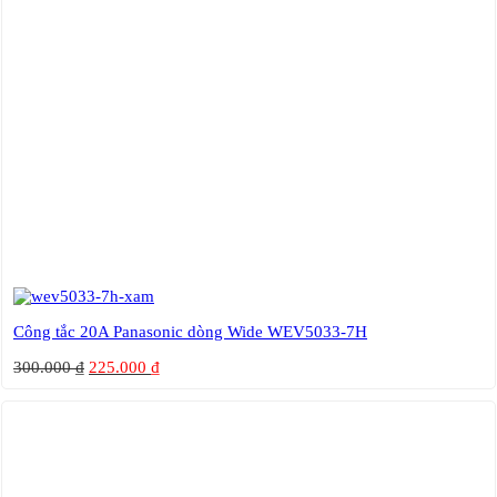
Công tắc 20A Panasonic dòng Wide WEV5033-7H
300.000
₫
225.000
₫