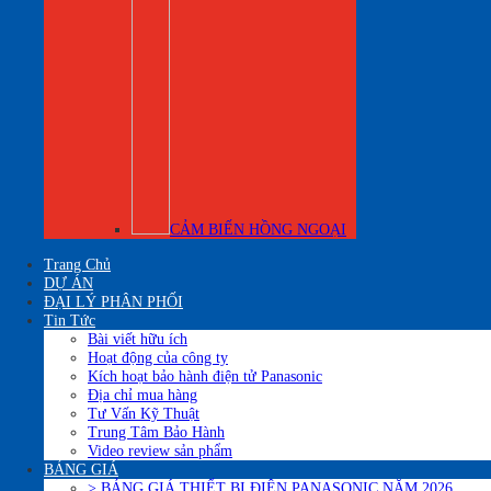
CẢM BIẾN HỒNG NGOẠI
Trang Chủ
DỰ ÁN
ĐẠI LÝ PHÂN PHỐI
Tin Tức
Bài viết hữu ích
Hoạt động của công ty
Kích hoạt bảo hành điện tử Panasonic
Địa chỉ mua hàng
Tư Vấn Kỹ Thuật
Trung Tâm Bảo Hành
Video review sản phẩm
BẢNG GIÁ
> BẢNG GIÁ THIẾT BỊ ĐIÊN PANASONIC NĂM 2026