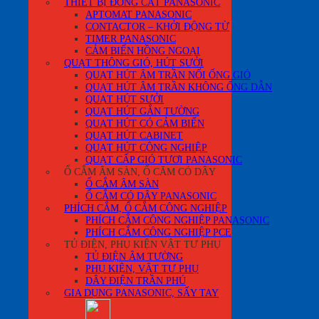
THIẾT BỊ ĐÓNG CẮT PANASONIC
APTOMAT PANASONIC
CONTACTOR – KHỞI ĐỘNG TỪ
TIMER PANASONIC
CẢM BIẾN HỒNG NGOẠI
QUẠT THÔNG GIÓ, HÚT SƯỞI
QUẠT HÚT ÂM TRẦN NỐI ỐNG GIÓ
QUẠT HÚT ÂM TRẦN KHÔNG ỐNG DẪN
QUẠT HÚT SƯỞI
QUẠT HÚT GẮN TƯỜNG
QUẠT HÚT CÓ CẢM BIẾN
QUẠT HÚT CABINET
QUẠT HÚT CÔNG NGHIỆP
QUẠT CẤP GIÓ TƯƠI PANASONIC
Ổ CẮM ÂM SÀN, Ổ CĂM CÓ DÂY
Ổ CẮM ÂM SÀN
Ổ CẮM CÓ DÂY PANASONIC
PHÍCH CẮM, Ổ CẮM CÔNG NGHIỆP
PHÍCH CẮM CÔNG NGHIỆP PANASONIC
PHÍCH CẮM CÔNG NGHIỆP PCE
TỦ ĐIỆN, PHỤ KIỆN VẬT TƯ PHỤ
TỦ ĐIỆN ÂM TƯỜNG
PHỤ KIỆN, VẬT TƯ PHỤ
DÂY ĐIỆN TRẦN PHÚ
GIA DỤNG PANASONIC, SẤY TAY