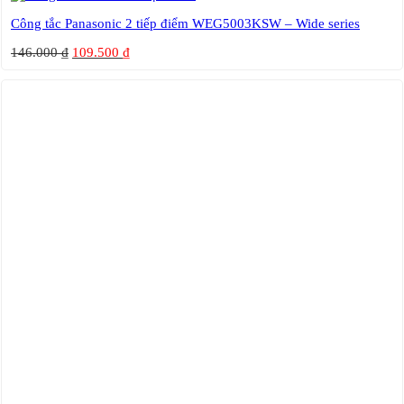
Công tắc Panasonic 2 tiếp điểm WEG5003KSW – Wide series
146.000
₫
109.500
₫