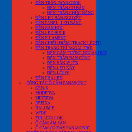
Chưa có sản phẩm trong giỏ hàng.
ĐÈN TRẦN PANASONIC
ĐÈN TRẦN CƠ BẢN
Quay trở lại cửa hàng
ĐÈN TRẦN CHỨC NĂNG
ĐÈN LED BÁN NGUYỆT
0
ĐÈN PANEL, LED BẢNG
ĐÈN BÀN HỌC
ĐÈN LED BULB
ĐÈN FILAMENT
ĐÈN CHIẾU ĐIỂM (TRACK LIGHT)
ĐÈN TRANG TRÍ NGOÀI TRỜI
ĐÈN GẮN TƯỜNG NGOÀI TRỜI
ĐÈN TRẦN BAN CÔNG
ĐÈN SÂN VƯỜN
ĐÈN LED DÂY
ĐÈN LỐI ĐI
ĐÈN PHA LED
CÔNG TẮC Ổ CẮM PANASONIC
GEN-X
MODERVA
MINERVA
REFINA
HALUMIE
WIDE
FULLCOLLOR
Ổ CẮM ÂM SÀN
Ổ CẮM CÓ DÂY PANASONIC