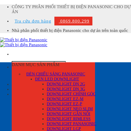
Skip
CÔNG TY PHÂN PHỐI THIẾT BỊ ĐIỆN PANASONIC CHO DỰ
to
ÁN
content
Tra cứu đơn hàng
0869.800.299
Nhà phân phối thiết bị điện Panasonic cho dự án trên toàn quốc
Tìm
DANH MỤC SẢN PHẨM
kiếm:
ĐÈN CHIẾU SÁNG PANASONIC
ĐÈN LED DOWNLIGHT
Đăng nhập
DOWNLIGHT DN 2G
DOWNLIGHT DN 3G
Giỏ hàng /
0
₫
0
DOWNLIGHT CHỈNH GÓC
Giỏ hàng
DOWNLIGHT EZ-M
DOWNLIGHT EZ-P
DOWNLIGHT NEO SLIM
DOWNLIGHT GẮN NỔI
DOWNLIGHT RIMLESS
DOWNLIGHT PANASONIC
DOWNLIGHT LGP