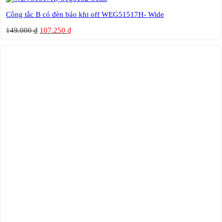
Công tắc B có đèn báo khi off WEG51517H- Wide
149.000
₫
107.250
₫