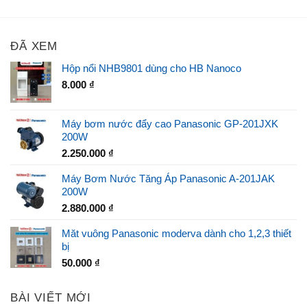
ĐÃ XEM
Hộp nổi NHB9801 dùng cho HB Nanoco
8.000
₫
Máy bơm nước đẩy cao Panasonic GP-201JXK
200W
2.250.000
₫
Máy Bơm Nước Tăng Áp Panasonic A-201JAK
200W
2.880.000
₫
Măt vuông Panasonic moderva dành cho 1,2,3 thiết
bị
50.000
₫
BÀI VIẾT MỚI