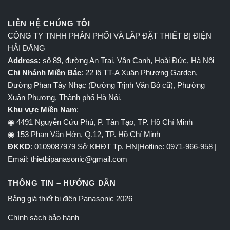
LIÊN HỆ CHÚNG TÔI
CÔNG TY TNHH PHÂN PHỐI VÀ LẮP ĐẶT THIẾT BỊ ĐIỆN
HẢI ĐĂNG
Address:
số 89, đường An Trai, Vân Canh, Hoài Đức, Hà Nội
Chi Nhánh Miền Bắc
: 22 lô TT-A Xuân Phương Garden,
Đường Phan Tây Nhạc (Đường Trịnh Văn Bô cũ), Phường
Xuân Phương, Thành phố Hà Nội.
Khu vực Miền Nam
:
◉ 4491 Nguyễn Cửu Phú, P. Tân Tạo, TP. Hồ Chí Minh
◉ 153 Phan Văn Hớn, Q.12, TP. Hồ Chí Minh
ĐKKD
: 0109087979 Sở KHĐT Tp. HN|Hotline: 0971-966-958 |
Email: thietbipanasonic@gmail.com
THÔNG TIN – HƯỚNG DẪN
Bảng giá thiết bị điện Panasonic 2026
Chính sách bảo hành