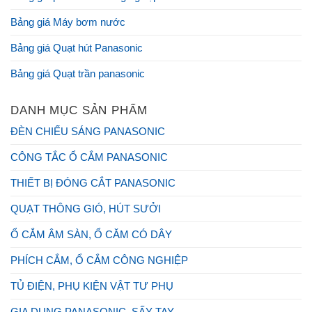
Bảng giá Máy bơm nước
Bảng giá Quạt hút Panasonic
Bảng giá Quạt trần panasonic
DANH MỤC SẢN PHẨM
ĐÈN CHIẾU SÁNG PANASONIC
CÔNG TẮC Ổ CẮM PANASONIC
THIẾT BỊ ĐÓNG CẮT PANASONIC
QUẠT THÔNG GIÓ, HÚT SƯỞI
Ổ CẮM ÂM SÀN, Ổ CĂM CÓ DÂY
PHÍCH CẮM, Ổ CẮM CÔNG NGHIỆP
TỦ ĐIỆN, PHỤ KIỆN VẬT TƯ PHỤ
GIA DỤNG PANASONIC, SẤY TAY