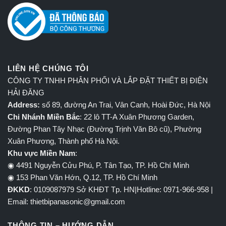
LIÊN HỆ CHÚNG TÔI
CÔNG TY TNHH PHÂN PHỐI VÀ LẮP ĐẶT THIẾT BỊ ĐIỆN
HẢI ĐĂNG
Address:
số 89, đường An Trai, Vân Canh, Hoài Đức, Hà Nội
Chi Nhánh Miền Bắc
: 22 lô TT-A Xuân Phương Garden,
Đường Phan Tây Nhạc (Đường Trịnh Văn Bô cũ), Phường
Xuân Phương, Thành phố Hà Nội.
Khu vực Miền Nam
:
◉ 4491 Nguyễn Cửu Phú, P. Tân Tạo, TP. Hồ Chí Minh
◉ 153 Phan Văn Hớn, Q.12, TP. Hồ Chí Minh
ĐKKD
: 0109087979 Sở KHĐT Tp. HN|Hotline: 0971-966-958 |
Email: thietbipanasonic@gmail.com
THÔNG TIN – HƯỚNG DẪN