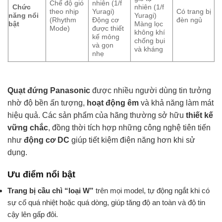
Chế độ gió
nhiên (1/f
Chức
nhiên (1/f
theo nhịp
Yuragi)
Có trang bị
năng nổi
Yuragi)
(Rhythm
Động cơ
đèn ngủ
bật
Màng lọc
Mode)
được thiết
không khí
kế mỏng
chống bụi
và gọn
và kháng
nhẹ
Quạt đứng Panasonic
được nhiều người dùng tin tưởng
nhờ độ bền ấn tượng,
hoạt động êm
và khả năng làm mát
hiệu quả. Các sản phẩm của hãng thường sở hữu
thiết kế
vững chắc
, đồng thời tích hợp những công nghệ tiên tiến
như
động cơ DC
giúp tiết kiệm điện năng hơn khi sử
dụng.
Ưu điểm nổi bật
Trang bị cầu chì “loại W”
trên mọi model, tự động ngắt khi có
sự cố quá nhiệt hoặc quá dòng, giúp tăng độ an toàn và độ tin
cậy lên gấp đôi.