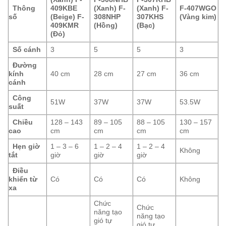
Thông
409KBE
(Xanh)
F-
(Xanh)
F-
F-407WGO
số
(Beige)
F-
308NHP
307KHS
(Vàng kim)
409KMR
(Hồng)
(Bạc)
(Đỏ)
Số cánh
3
5
5
3
Đường
kính
40 cm
28 cm
27 cm
36 cm
cánh
Công
51W
37W
37W
53.5W
suất
Chiều
128 – 143
89 – 105
88 – 105
130 – 157
cao
cm
cm
cm
cm
Hẹn giờ
1 – 3 – 6
1 – 2 – 4
1 – 2 – 4
Không
tắt
giờ
giờ
giờ
Điều
khiển từ
Có
Có
Có
Không
xa
Chức
Chức
năng tạo
năng tạo
gió tự
gió tự