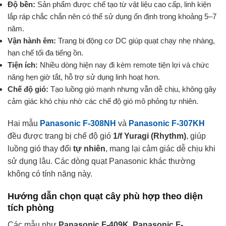
Độ bền:
Sản phẩm được chế tạo từ vật liệu cao cấp, linh kiện
lắp ráp chắc chắn nên có thể sử dụng ổn định trong khoảng 5–7
năm.
Vận hành êm:
Trang bị động cơ DC giúp quạt chạy nhẹ nhàng,
hạn chế tối đa tiếng ồn.
Tiện ích:
Nhiều dòng hiện nay đi kèm remote tiện lợi và chức
năng hẹn giờ tắt, hỗ trợ sử dụng linh hoạt hơn.
Chế độ gió:
Tạo luồng gió mạnh nhưng vẫn dễ chịu, không gây
cảm giác khó chịu nhờ các chế độ gió mô phỏng tự nhiên.
Hai mẫu
Panasonic F-308NH
và
Panasonic F-307KH
đều được trang bị chế độ gió
1/f Yuragi (Rhythm)
, giúp
luồng gió thay đổi
tự nhiên
, mang lại cảm giác dễ chịu khi
sử dụng lâu. Các dòng quạt Panasonic khác thường
không có tính năng này.
Hướng dẫn chọn quạt cây phù hợp theo diện
tích phòng
Các mẫu như
Panasonic F-409K, Panasonic F-