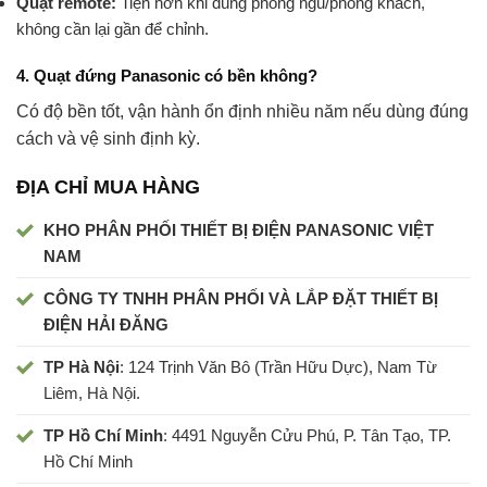
Quạt remote:
Tiện hơn khi dùng phòng ngủ/phòng khách,
không cần lại gần để chỉnh.
4.
Quạt đứng Panasonic có bền không?
Có độ bền tốt, vận hành ổn định nhiều năm nếu dùng đúng
cách và vệ sinh định kỳ.
ĐỊA CHỈ MUA HÀNG
KHO PHÂN PHỐI THIẾT BỊ ĐIỆN PANASONIC VIỆT
NAM
CÔNG TY TNHH PHÂN PHỐI VÀ LẮP ĐẶT THIẾT BỊ
ĐIỆN HẢI ĐĂNG
TP Hà Nội
: 124 Trịnh Văn Bô (Trần Hữu Dực), Nam Từ
Liêm, Hà Nội.
TP Hồ Chí Minh
: 4491 Nguyễn Cửu Phú, P. Tân Tạo, TP.
Hồ Chí Minh