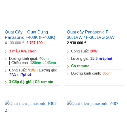
Quạt Cây – Quạt Đứng
Quạt cây Panasonic F-
Panasonic F409K (F-409K)
30JLVW / F-30JLVG 20W
4.130.000
₫
2.767.100
₫
2.930.000
₫
3 màu lựa chọn
Công suất:
20W
Đường kính quạt:
40cm
Lượng gió:
35,3 m³/phút
|
Chiều cao:
128cm - 143cm
Có remote
Công suất:
51W
|
Lượng gió:
Đường kính cánh:
30cm
77.5 m³/phút
3 Cấp độ gió | Có remote