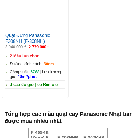
Quạt Đứng Panasonic
F308NH (F-308NH)
3.940.000
₫
2.739.000
₫
2 Màu lựa chọn
Đường kính cánh:
30cm
Công suất:
37W
| Lưu lượng
gió:
40m³/phút
3 cấp độ gió | có Remote
Tổng hợp các mẫu quạt cây Panasonic Nhật bản
được mua nhiều nhất
F-409KB
(Xanh)
F-
F-308NHB
F-307KHB