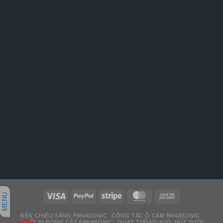
MENU
ĐÈN CHIẾU SÁNG PANASONIC
CÔNG TẮC Ổ CẮM PANASONIC
THIẾT BỊ ĐÓNG CẮT PANASONIC
QUẠT THÔNG GIÓ, HÚT SƯỞI