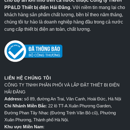
cho dự án lớn nhỏ trên cả nước thuộc Công ty TNHH
PP&LD Thiết bị điện Hải Đăng.
Với niềm tin mang lại cho
khách hàng sản phẩm chất lượng, bền bỉ theo năm tháng,
chúng tôi tự hào là doanh nghiệp hàng đầu trong cả nước
cung cấp thiết bị điện an toàn, chất lượng.
LIÊN HỆ CHÚNG TÔI
CÔNG TY TNHH PHÂN PHỐI VÀ LẮP ĐẶT THIẾT BỊ ĐIỆN
HẢI ĐĂNG
Address:
số 89, đường An Trai, Vân Canh, Hoài Đức, Hà Nội
Chi Nhánh Miền Bắc
: 22 lô TT-A Xuân Phương Garden,
Đường Phan Tây Nhạc (Đường Trịnh Văn Bô cũ), Phường
Xuân Phương, Thành phố Hà Nội.
Khu vực Miền Nam
: