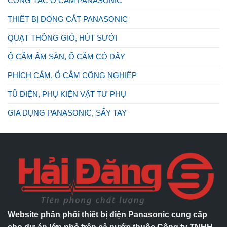
CÔNG TẮC Ổ CẮM PANASONIC
THIẾT BỊ ĐÓNG CẮT PANASONIC
QUẠT THÔNG GIÓ, HÚT SƯỞI
Ổ CẮM ÂM SÀN, Ổ CĂM CÓ DÂY
PHÍCH CẮM, Ổ CẮM CÔNG NGHIỆP
TỦ ĐIỆN, PHỤ KIỆN VẬT TƯ PHỤ
GIA DỤNG PANASONIC, SẤY TAY
Website phân phối thiết bị điện Panasonic cung cấp