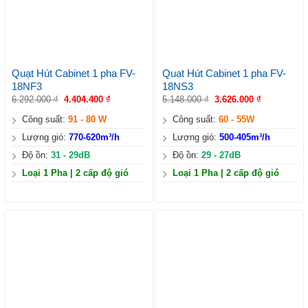
Quạt Hút Cabinet 1 pha FV-
Quạt Hút Cabinet 1 pha FV-
18NF3
18NS3
6.292.000
₫
4.404.400
₫
5.148.000
₫
3.626.000
₫
Công suất:
91 - 80 W
Công suất:
60 - 55W
Lượng gió:
770-620m³/h
Lượng gió:
500-405m³/h
Độ ồn:
31 - 29dB
Độ ồn:
29 - 27dB
Loại 1 Pha | 2 cấp độ gió
Loại 1 Pha | 2 cấp độ gió