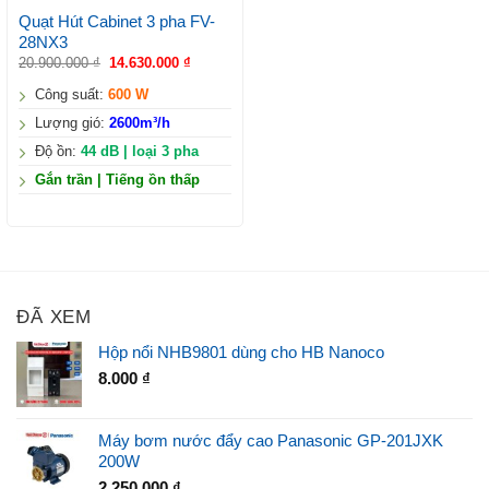
Quạt Hút Cabinet 3 pha FV-
28NX3
20.900.000
₫
14.630.000
₫
Công suất:
600 W
Lượng gió:
2600m³/h
Độ ồn:
44 dB | loại 3 pha
Gắn trần | Tiếng ồn thấp
ĐÃ XEM
Hộp nổi NHB9801 dùng cho HB Nanoco
8.000
₫
Máy bơm nước đẩy cao Panasonic GP-201JXK
200W
2.250.000
₫