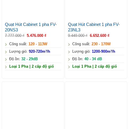
Quạt Hút Cabinet 1 pha FV-
Quạt Hút Cabinet 1 pha FV-
20NS3
23NL3
7.777.000
₫
5.476.000
₫
9.449.000
₫
6.652.600
₫
Công suất:
120 - 113W
Công suất:
230 - 170W
Lượng gió:
920-720m³/h
Lượng gió:
1200-900m³/h
Độ ồn:
32 - 29dB
Độ ồn:
40 - 34 dB
Loại 1 Pha | 2 cấp độ gió
Loại 1 Pha | 2 cấp độ gió