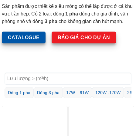
Sản phẩm được thiết kế siêu mỏng có thể lắp được ở cả khu
vực trần hẹp. Có 2 loại: dòng
1 pha
dùng cho gia đình, văn
phòng nhỏ và dòng
3 pha
cho không gian cần hút mạnh.
CATALOGUE
BÁO GIÁ CHO DỰ ÁN
Dòng 1 pha
Dòng 3 pha
17W – 91W
120W -170W
265