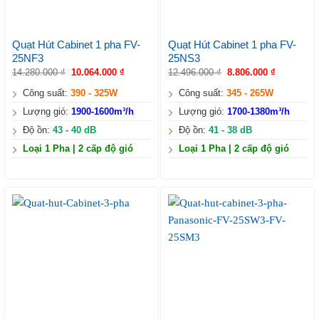
Quạt Hút Cabinet 1 pha FV-
Quạt Hút Cabinet 1 pha FV-
25NF3
25NS3
14.280.000
₫
10.064.000
₫
12.496.000
₫
8.806.000
₫
Công suất:
390 - 325W
Công suất:
345 - 265W
Lượng gió:
1900-1600m³/h
Lượng gió:
1700-1380m³/h
Độ ồn:
43 - 40 dB
Độ ồn:
41 - 38 dB
Loại 1 Pha | 2 cấp độ gió
Loại 1 Pha | 2 cấp độ gió