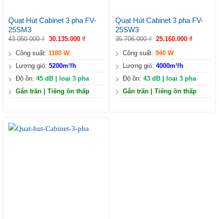
Quạt Hút Cabinet 3 pha FV-
Quạt Hút Cabinet 3 pha FV-
25SM3
25SW3
43.050.000
₫
30.135.000
₫
35.706.000
₫
25.160.000
₫
Công suất:
1180 W
Công suất:
940 W
Lượng gió:
5200m³/h
Lượng gió:
4000m³/h
Độ ồn:
45 dB | loại 3 pha
Độ ồn:
43 dB | loại 3 pha
Gắn trần | Tiếng ồn thấp
Gắn trần | Tiếng ồn thấp