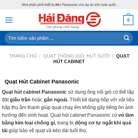
Skip
Nhà phân phối thiết bị điện Panasonic cho dự án trên toàn quốc
to
content
0
Tìm
kiếm:
TRANG CHỦ
/
QUẠT THÔNG GIÓ, HÚT SƯỞI
/
QUẠT
HÚT CABINET
Quạt Hút Cabinet Panasonic
Quạt hút cabinet Panasonic
sử dụng ống nối gió có thể lắp
đặt
giấu trần
hoặc
gắn ngoài
. Thiết kế dạng hộp với vật liệu
hấp thụ âm thanh giúp quạt chạy êm không gây tiếng ồn ảnh
hưởng đến sinh hoạt. Quạt hút cabinet Panasonic có
vỏ làm
bằng kim loại chống gỉ,
trang bị
động cơ tự ngắt khi quá
tải
giúp bảo vệ quạt và kéo dài tuổi thọ.