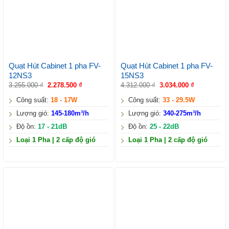
Quạt Hút Cabinet 1 pha FV-
Quạt Hút Cabinet 1 pha FV-
12NS3
15NS3
3.255.000
₫
2.278.500
₫
4.312.000
₫
3.034.000
₫
Công suất:
18 - 17W
Công suất:
33 - 29.5W
Lượng gió:
145-180m³/h
Lượng gió:
340-275m³/h
Độ ồn:
17 - 21dB
Độ ồn:
25 - 22dB
Loại 1 Pha | 2 cấp độ gió
Loại 1 Pha | 2 cấp độ gió