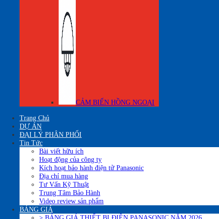
CẢM BIẾN HỒNG NGOẠI
Trang Chủ
DỰ ÁN
ĐẠI LÝ PHÂN PHỐI
Tin Tức
Bài viết hữu ích
Hoạt động của công ty
Kích hoạt bảo hành điện tử Panasonic
Địa chỉ mua hàng
Tư Vấn Kỹ Thuật
Trung Tâm Bảo Hành
Video review sản phẩm
BẢNG GIÁ
> BẢNG GIÁ THIẾT BỊ ĐIÊN PANASONIC NĂM 2026