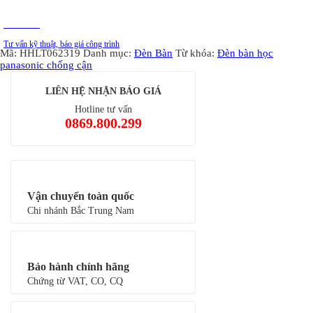
số
lượng
Tư vấn
Tư vấn kỹ thuật, báo giá công trình
Mã:
HHLT062319
Danh mục:
Đèn Bàn
Từ khóa:
Đèn bàn học
panasonic chống cận
LIÊN HỆ NHẬN BÁO GIÁ
Hotline tư vấn
0869.800.299
Vận chuyển toàn quốc
Chi nhánh Bắc Trung Nam
Bảo hành chính hãng
Chứng từ VAT, CO, CQ