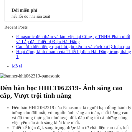
Đổi miễn phí
nếu lỗi do nhà sản xuất
Recent Posts
Panasonic đến thăm và làm việc tại Công ty TNHH Phân phối
và Lắp đặt Thiết bị Điện Hải Đăng
Các lỗi khiến tiếng quạt hút gió kêu to và cách xử lý hiệu quả
Hoạt động kinh doanh của Thiết bị điện Hải Đăng trong tháng
1
Mô tả
Đèn bàn học HHLT062319- Ánh sáng cao
cấp, Vượt trội tính năng
Đèn bàn HHLT062319 của Panasonic là người bạn đồng hành lý
tưởng cho đôi mắt, với nguồn ánh sáng an toàn, chất lượng cao
và độ trung thực gần như tuyệt đối, đáp ứng tốt cả những công
việc yêu cầu ánh sáng khắt khe nhất.
Thiết kế hiện đại, sang trọng, được làm từ chất liệu cao cấp, kết