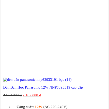
Đèn Bàn Học Panasonic 12W NNP6393319 cao cấp
3.513.000
₫
2.107.800
₫
Công suất:
12W
(AC 220-240V)