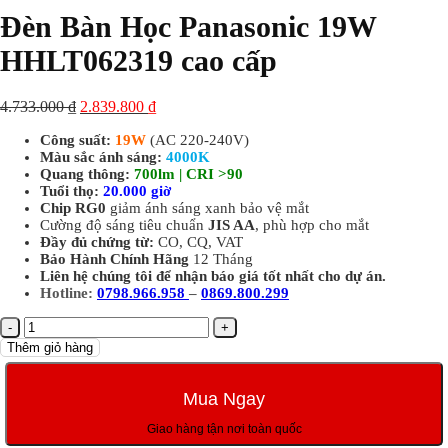
Đèn Bàn Học Panasonic 19W
HHLT062319 cao cấp
4.733.000
₫
2.839.800
₫
Công suất:
19W
(AC 220-240V)
Màu sắc ánh sáng:
4000K
Quang thông:
700lm | CRI >90
Tuổi thọ:
20.000 giờ
Chip RG0
giảm ánh sáng xanh bảo vệ mắt
Cường độ sáng tiêu chuẩn
JIS AA
, phù hợp cho mắt
Đầy đủ chứng từ:
CO, CQ, VAT
Bảo Hành Chính Hãng
12 Tháng
Liên hệ chúng tôi để nhận báo giá tốt nhất cho dự án.
Hotline:
0798.966.958
–
0869.800.299
Đèn
Bàn
Thêm giỏ hàng
Học
Panasonic
19W
Mua Ngay
HHLT062319
cao
Giao hàng tận nơi toàn quốc
cấp