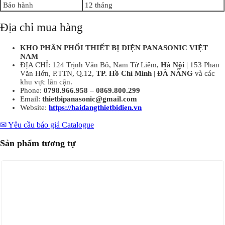
Bảo hành
12 tháng
Địa chỉ mua hàng
KHO PHÂN PHỐI THIẾT BỊ ĐIỆN PANASONIC VIỆT
NAM
ĐỊA CHỈ: 124 Trịnh Văn Bô, Nam Từ Liêm,
Hà Nội
| 153 Phan
Văn Hớn, P.TTN, Q.12,
TP. Hồ Chí Minh
|
ĐÀ NẴNG
và các
khu vực lân cận.
Phone:
0798.966.958
–
0869.800.299
Email:
thietbipanasonic@gmail.com
Website:
https://haidangthietbidien.vn
✉ Yêu cầu báo giá
Catalogue
Sản phẩm tương tự