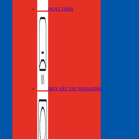
QUẠT TRẦN
MÁY SẤY TAY PANASONIC