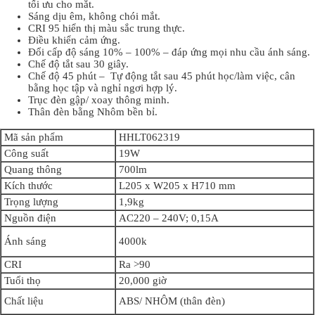
tối ưu cho mắt.
Sáng dịu êm, không chói mắt.
CRI 95 hiển thị màu sắc trung thực.
Điều khiển cảm ứng.
Đổi cấp độ sáng 10% – 100% – đáp ứng mọi nhu cầu ánh sáng.
Chế độ tắt sau 30 giây.
Chế độ 45 phút – Tự động tắt sau 45 phút học/làm việc, cân
bằng học tập và nghỉ ngơi hợp lý.
Trục đèn gập/ xoay thông minh.
Thân đèn bằng Nhôm bền bỉ.
Mã sản phẩm
HHLT062319
Công suất
19W
Quang thông
700lm
Kích thước
L205 x W205 x H710 mm
Trọng lượng
1,9kg
Nguồn điện
AC220 – 240V; 0,15A
Ánh sáng
4000k
CRI
Ra >90
Tuổi thọ
20,000 giờ
Chất liệu
ABS/ NHÔM (thân đèn)