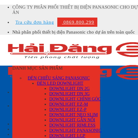
Skip
CÔNG TY PHÂN PHỐI THIẾT BỊ ĐIỆN PANASONIC CHO DỰ
to
ÁN
content
Tra cứu đơn hàng
0869.800.299
Nhà phân phối thiết bị điện Panasonic cho dự án trên toàn quốc
DANH MỤC SẢN PHẨM
ĐÈN CHIẾU SÁNG PANASONIC
ĐÈN LED DOWNLIGHT
DOWNLIGHT DN 2G
DOWNLIGHT DN 3G
DOWNLIGHT CHỈNH GÓC
Tìm
DOWNLIGHT EZ-M
kiếm:
DOWNLIGHT EZ-P
DOWNLIGHT NEO SLIM
DOWNLIGHT GẮN NỔI
Đăng nhập
DOWNLIGHT RIMLESS
DOWNLIGHT PANASONIC
Giỏ hàng /
0
₫
0
DOWNLIGHT LGP