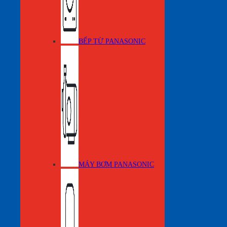
BẾP TỪ PANASONIC
MÁY BƠM PANASONIC