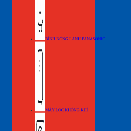
BÌNH NÓNG LẠNH PANASONIC
MÁY LỌC KHÔNG KHÍ