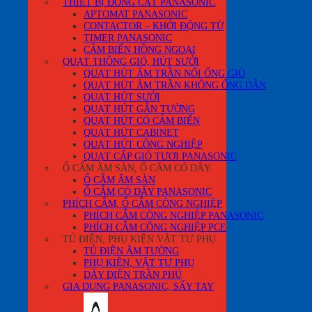
THIẾT BỊ ĐÓNG CẮT PANASONIC
APTOMAT PANASONIC
CONTACTOR – KHỞI ĐỘNG TỪ
TIMER PANASONIC
CẢM BIẾN HỒNG NGOẠI
QUẠT THÔNG GIÓ, HÚT SƯỞI
QUẠT HÚT ÂM TRẦN NỐI ỐNG GIÓ
QUẠT HÚT ÂM TRẦN KHÔNG ỐNG DẪN
QUẠT HÚT SƯỞI
QUẠT HÚT GẮN TƯỜNG
QUẠT HÚT CÓ CẢM BIẾN
QUẠT HÚT CABINET
QUẠT HÚT CÔNG NGHIỆP
QUẠT CẤP GIÓ TƯƠI PANASONIC
Ổ CẮM ÂM SÀN, Ổ CĂM CÓ DÂY
Ổ CẮM ÂM SÀN
Ổ CẮM CÓ DÂY PANASONIC
PHÍCH CẮM, Ổ CẮM CÔNG NGHIỆP
PHÍCH CẮM CÔNG NGHIỆP PANASONIC
PHÍCH CẮM CÔNG NGHIỆP PCE
TỦ ĐIỆN, PHỤ KIỆN VẬT TƯ PHỤ
TỦ ĐIỆN ÂM TƯỜNG
PHỤ KIỆN, VẬT TƯ PHỤ
DÂY ĐIỆN TRẦN PHÚ
GIA DỤNG PANASONIC, SẤY TAY