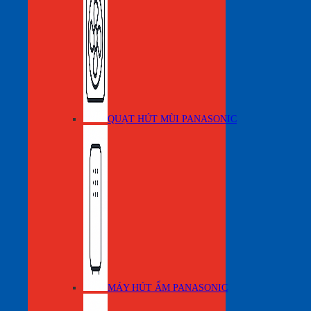
QUẠT HÚT MÙI PANASONIC
MÁY HÚT ẨM PANASONIC