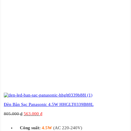
Đèn Bàn Sạc Panasonic 4.5W HHGLT0339B88L
805.000
₫
563.000
₫
Công suất:
4.5W
(AC 220-240V)