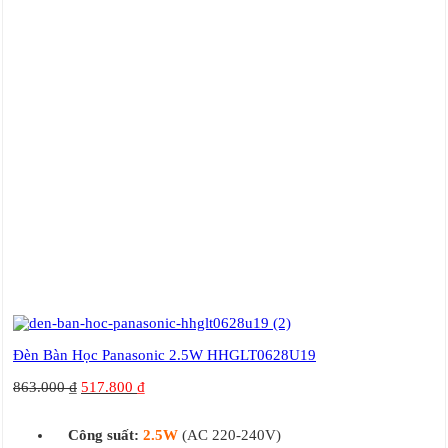
Đèn Bàn Học Panasonic 2.5W HHGLT0628U19
863.000
₫
517.800
₫
Công suất:
2.5W
(AC 220-240V)