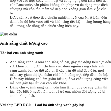
hợp với các trục xoay linh hoạt và công nghệ đèn LED tiên tiến
của Panasonic, sản phẩm không chỉ phục vụ đa dạng mục đích
sử dụng mà còn tôn thêm vẻ đẹp cho không gian làm việc của
bạn.
Được sản xuất theo tiêu chuẩn nghiêm ngặt của Nhật Bản, đèn
đảm bảo độ bền vượt trội và khả năng tiết kiệm năng lượng hàng
đầu trong các dòng đèn chiếu sáng hiện nay.
Ánh sáng chất lượng cao
Tác hại của ánh sáng xanh
Ánh sáng xanh là loại ánh sáng có hại, gây tác động tiêu cực đến
sức khỏe con người. Khi làm việc dưới nguồn sáng chứa ánh
sáng xanh, bạn có thể gặp phải các vấn đề như đau đầu, mỏi
mắt, suy giảm thị lực, thậm chí ảnh hưởng trực tiếp đến não bộ.
Điều này không chỉ làm giảm hiệu quả và chất lượng công việc
mà còn gây hại lâu dài cho sức khỏe.
Đáng chú ý, ánh sáng xanh còn làm tăng nguy cơ suy giảm thị
lực, đặc biệt ở người lớn tuổi và trẻ em, nhóm đối tượng dễ bị
ảnh hưởng nhất.
Với chip LED RG0 – Loại bỏ ánh sáng xanh gây hại