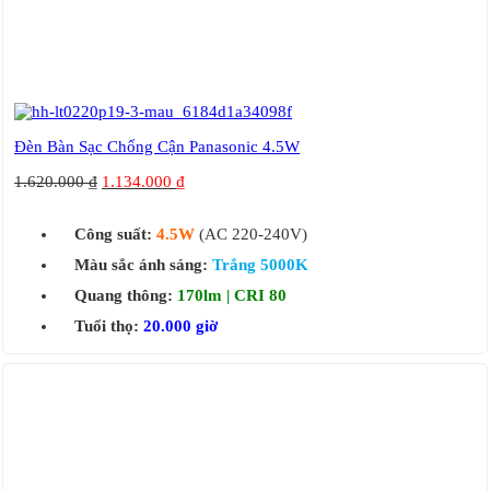
Đèn Bàn Sạc Chống Cận Panasonic 4.5W
1.620.000
₫
1.134.000
₫
Công suất:
4.5W
(AC 220-240V)
Màu sắc ánh sáng:
Trắng 5000K
Quang thông:
170lm | CRI 80
Tuổi thọ:
20.000 giờ