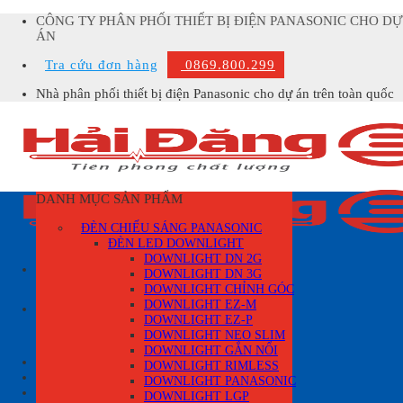
Skip
CÔNG TY PHÂN PHỐI THIẾT BỊ ĐIỆN PANASONIC CHO DỰ
to
ÁN
content
Tra cứu đơn hàng
0869.800.299
Nhà phân phối thiết bị điện Panasonic cho dự án trên toàn quốc
DANH MỤC SẢN PHẨM
ĐÈN CHIẾU SÁNG PANASONIC
ĐÈN LED DOWNLIGHT
DOWNLIGHT DN 2G
DOWNLIGHT DN 3G
DOWNLIGHT CHỈNH GÓC
Tìm
DOWNLIGHT EZ-M
kiếm:
DOWNLIGHT EZ-P
DOWNLIGHT NEO SLIM
DOWNLIGHT GẮN NỔI
Đăng nhập
DOWNLIGHT RIMLESS
DOWNLIGHT PANASONIC
Giỏ hàng /
0
₫
0
DOWNLIGHT LGP