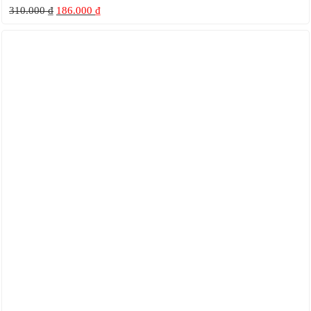
310.000
₫
186.000
₫