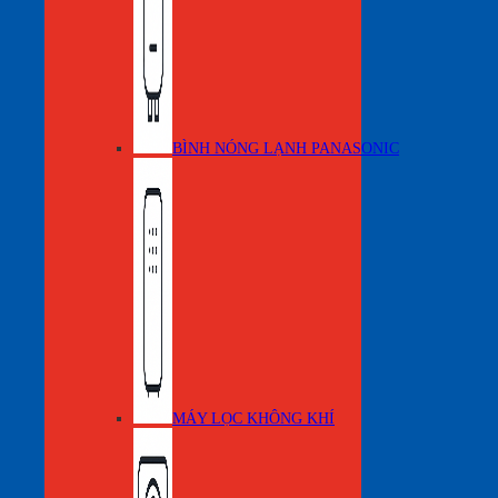
BÌNH NÓNG LẠNH PANASONIC
MÁY LỌC KHÔNG KHÍ