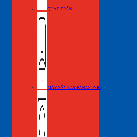
QUẠT TRẦN
MÁY SẤY TAY PANASONIC