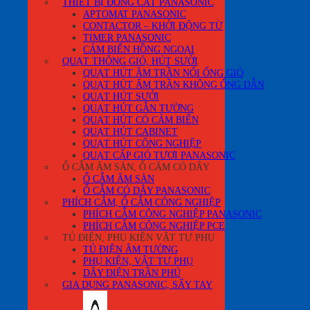
THIẾT BỊ ĐÓNG CẮT PANASONIC
APTOMAT PANASONIC
CONTACTOR – KHỞI ĐỘNG TỪ
TIMER PANASONIC
CẢM BIẾN HỒNG NGOẠI
QUẠT THÔNG GIÓ, HÚT SƯỞI
QUẠT HÚT ÂM TRẦN NỐI ỐNG GIÓ
QUẠT HÚT ÂM TRẦN KHÔNG ỐNG DẪN
QUẠT HÚT SƯỞI
QUẠT HÚT GẮN TƯỜNG
QUẠT HÚT CÓ CẢM BIẾN
QUẠT HÚT CABINET
QUẠT HÚT CÔNG NGHIỆP
QUẠT CẤP GIÓ TƯƠI PANASONIC
Ổ CẮM ÂM SÀN, Ổ CĂM CÓ DÂY
Ổ CẮM ÂM SÀN
Ổ CẮM CÓ DÂY PANASONIC
PHÍCH CẮM, Ổ CẮM CÔNG NGHIỆP
PHÍCH CẮM CÔNG NGHIỆP PANASONIC
PHÍCH CẮM CÔNG NGHIỆP PCE
TỦ ĐIỆN, PHỤ KIỆN VẬT TƯ PHỤ
TỦ ĐIỆN ÂM TƯỜNG
PHỤ KIỆN, VẬT TƯ PHỤ
DÂY ĐIỆN TRẦN PHÚ
GIA DỤNG PANASONIC, SẤY TAY