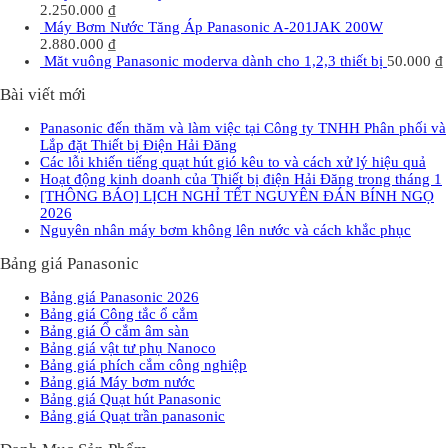
2.250.000
₫
Máy Bơm Nước Tăng Áp Panasonic A-201JAK 200W
2.880.000
₫
Măt vuông Panasonic moderva dành cho 1,2,3 thiết bị
50.000
₫
Bài viết mới
Panasonic đến thăm và làm việc tại Công ty TNHH Phân phối và
Lắp đặt Thiết bị Điện Hải Đăng
Các lỗi khiến tiếng quạt hút gió kêu to và cách xử lý hiệu quả
Hoạt động kinh doanh của Thiết bị điện Hải Đăng trong tháng 1
[THÔNG BÁO] LỊCH NGHỈ TẾT NGUYÊN ĐÁN BÍNH NGỌ
2026
Nguyên nhân máy bơm không lên nước và cách khắc phục
Bảng giá Panasonic
Bảng giá Panasonic 2026
Bảng giá Công tắc ổ cắm
Bảng giá Ổ cắm âm sàn
Bảng giá vật tư phụ Nanoco
Bảng giá phích cắm công nghiệp
Bảng giá Máy bơm nước
Bảng giá Quạt hút Panasonic
Bảng giá Quạt trần panasonic