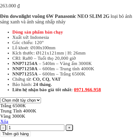
263.000
₫
Đèn downlight vuông 6W Panasonic NEO SLIM 2G
loại bỏ ánh
sáng xanh và ánh sáng nhấp nháy
Dòng sản phẩm bán chạy
Xuất xứ: Indonesia
Góc chiếu: 120°
Lỗ khoét: Ø100x100mm
Kích thước: Ø121x121mm | H: 26mm
CRI: Ra80 – Tuổi thọ 20,000 giờ
NNP71254A
– 540lm – Vàng ấm 3000K
NNP71250A
– 600lm – Trung tính 4000K
NNP71255A
– 600lm – Trắng 6500K
Chứng từ:
CO, CQ, VAT
Bảo hành:
24
tháng.
Liên hệ nhận báo giá tốt nhất:
0971.966.958
Trắng 6500K
Trung Tính 4000K
Vàng 3000K
Xóa
Đèn
âm
Thêm giỏ hàng
trần