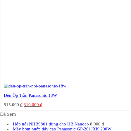
Đèn Ốp Trần Panasonic 18W
515.000
₫
310.000
₫
Đã xem
Hộp nổi NHB9801 dùng cho HB Nanoco
8.000
₫
Máy bơm nước đẩy cao Panasonic GP-201JXK 200W