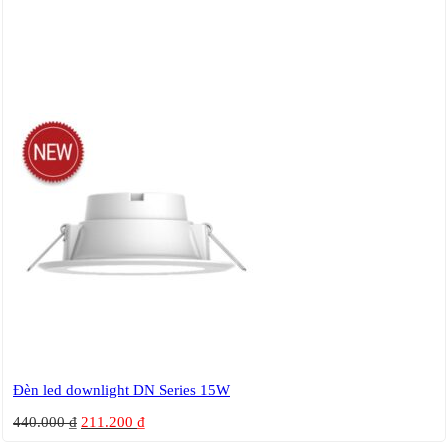
Đèn led downlight DN Series 15W
440.000
₫
211.200
₫