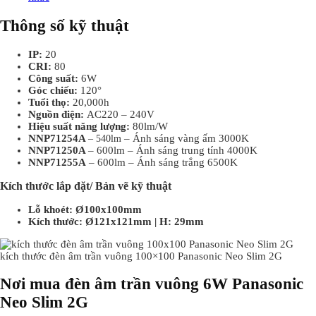
Thông số kỹ thuật
IP:
20
CRI:
80
Công suất:
6W
Góc chiếu:
120°
Tuổi thọ:
20,000h
Nguồn điện:
AC220 – 240V
Hiệu suất năng lượng:
80lm/W
NNP71254A
– 540lm
– Ánh sáng vàng ấm 3000K
NNP71250A
– 600lm – Ánh sáng trung tính 4000K
NNP71255A
– 600lm – Ánh sáng trắng 6500K
Kích thước lắp đặt/ Bản vẽ kỹ thuật
Lỗ khoét:
Ø100x100mm
Kích thước:
Ø121x121mm | H: 29mm
kích thước đèn âm trần vuông 100×100 Panasonic Neo Slim 2G
Nơi mua đèn âm trần vuông 6W Panasonic
Neo Slim 2G