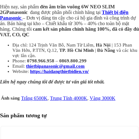
Hiện nay,
sản phẩm
đèn âm trần vuông 6W NEO SLIM
2GPanasonic
đang được phân phối chính hãng tại
Thiết bị điện
Panasonic
– Đơn vị đáng tin cậy cho cả hộ gia đình và công trình dự
án. Bán hàng tại kho – Chiết khấu từ 30% – 40% cho toàn bộ mặt
hàng. Chúng tôi
cam kết sản phẩm chính hãng 100%, đã có đầy đủ
VAT, CO, QC
Địa chỉ: 124 Trịnh Văn Bô, Nam Từ Liêm,
Hà Nội
| 153 Phan
Văn Hớn, P.TTN, Q.12,
TP. Hồ Chí Minh
|
Đà Nẵng
và các khu
vực lân cận.
Phone:
0798.966.958
–
0869.800.299
Email:
thietbipanasonic@gmail.com
Website:
https://haidangthietbidien.vn/
Liên hệ ngay chúng tôi để được tư vấn giá tốt nhất.
Ánh sáng
Trắng 6500K
,
Trung Tính 4000K
,
Vàng 3000K
Sản phẩm tương tự