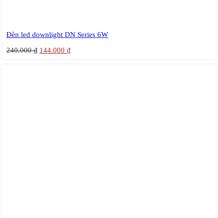
Đèn led downlight DN Series 6W
240.000
₫
144.000
₫