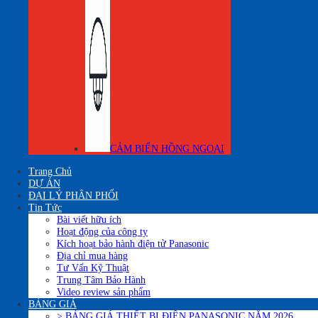
CẢM BIẾN HỒNG NGOẠI
Trang Chủ
DỰ ÁN
ĐẠI LÝ PHÂN PHỐI
Tin Tức
Bài viết hữu ích
Hoạt động của công ty
Kích hoạt bảo hành điện tử Panasonic
Địa chỉ mua hàng
Tư Vấn Kỹ Thuật
Trung Tâm Bảo Hành
Video review sản phẩm
BẢNG GIÁ
> BẢNG GIÁ THIẾT BỊ ĐIÊN PANASONIC NĂM 2026