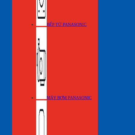
BẾP TỪ PANASONIC
MÁY BƠM PANASONIC