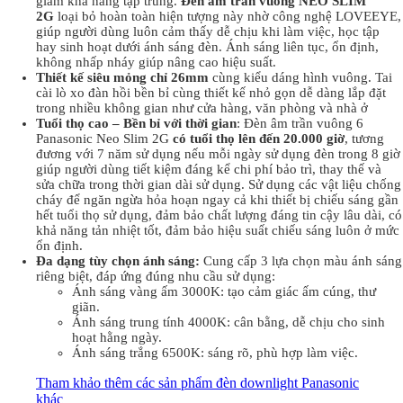
giảm khả năng tập trung.
Đèn
âm trần vuông NEO SLIM
2G
loại bỏ hoàn toàn hiện tượng này nhờ công nghệ LOVEEYE,
giúp người dùng luôn cảm thấy dễ chịu khi làm việc, học tập
hay sinh hoạt dưới ánh sáng đèn. Ánh sáng liên tục, ổn định,
không nhấp nháy giúp nâng cao hiệu suất.
Thiết kế siêu mỏng chỉ 26mm
cùng kiểu dáng hình vuông. Tai
cài lò xo đàn hồi bền bỉ cùng thiết kế nhỏ gọn dễ dàng lắp đặt
trong nhiều không gian như cửa hàng, văn phòng và nhà ở
Tuổi thọ cao – Bền bỉ với thời gian
: Đèn âm trần vuông 6
Panasonic Neo Slim 2G
có tuổi thọ lên đến 20.000 giờ
, tương
đương với 7 năm sử dụng nếu mỗi ngày sử dụng đèn trong 8 giờ
giúp người dùng tiết kiệm đáng kể chi phí bảo trì, thay thế và
sửa chữa trong thời gian dài sử dụng. Sử dụng các vật liệu chống
cháy để ngăn ngừa hỏa hoạn ngay cả khi thiết bị chiếu sáng gần
hết tuổi thọ sử dụng, đảm bảo chất lượng đáng tin cậy lâu dài, có
khả năng tản nhiệt tốt, đảm bảo hiệu suất chiếu sáng luôn ở mức
ổn định.
Đa dạng tùy chọn ánh sáng:
Cung cấp 3 lựa chọn màu ánh sáng
riêng biệt, đáp ứng đúng nhu cầu sử dụng:
Ánh sáng vàng ấm 3000K: tạo cảm giác ấm cúng, thư
giãn.
Ánh sáng trung tính 4000K: cân bằng, dễ chịu cho sinh
hoạt hằng ngày.
Ánh sáng trắng 6500K: sáng rõ, phù hợp làm việc.
Tham khảo thêm các sản phẩm đèn downlight Panasonic
khác