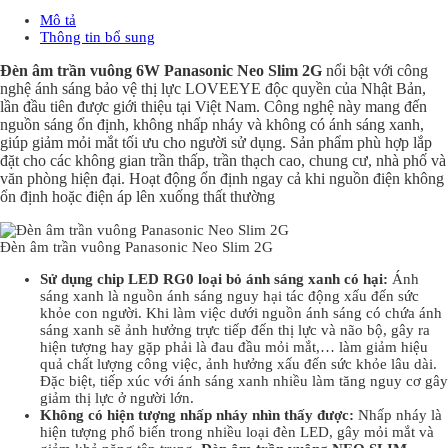
Mô tả
Thông tin bổ sung
Đèn âm trần vuông 6W Panasonic Neo Slim 2G
nổi bật với công
nghệ ánh sáng bảo vệ thị lực LOVEEYE độc quyền của Nhật Bản,
lần đầu tiên được giới thiệu tại Việt Nam. Công nghệ này mang đến
nguồn sáng ổn định, không nhấp nháy và không có ánh sáng xanh,
giúp giảm mỏi mắt tối ưu cho người sử dụng. Sản phẩm phù hợp lắp
đặt cho các không gian trần thấp, trần thạch cao, chung cư, nhà phố và
văn phòng hiện đại. Hoạt động ổn định ngay cả khi nguồn điện không
ổn định hoặc điện áp lên xuống thất thường
Đèn âm trần vuông Panasonic Neo Slim 2G
Sử dụng chip LED RG0 loại bỏ ánh sáng xanh có hại:
Ánh
sáng xanh là nguồn ánh sáng nguy hại tác động xấu đến sức
khỏe con người. Khi làm việc dưới nguồn ánh sáng có chứa ánh
sáng xanh sẽ ảnh hưởng trực tiếp đến thị lực và não bộ, gây ra
hiện tượng hay gặp phải là đau đầu mỏi mắt,… làm giảm hiệu
quả chất lượng công việc, ảnh hưởng xấu đến sức khỏe lâu dài.
Đặc biệt, tiếp xúc với ánh sáng xanh nhiều làm tăng nguy cơ gây
giảm thị lực ở người lớn.
Không có hiện tượng nhấp nháy nhìn thấy được:
Nhấp nháy là
hiện tượng phổ biến trong nhiều loại đèn LED, gây mỏi mắt và