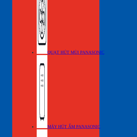
QUẠT HÚT MÙI PANASONIC
MÁY HÚT ẨM PANASONIC