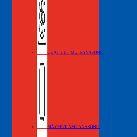
QUẠT HÚT MÙI PANASONIC
MÁY HÚT ẨM PANASONIC