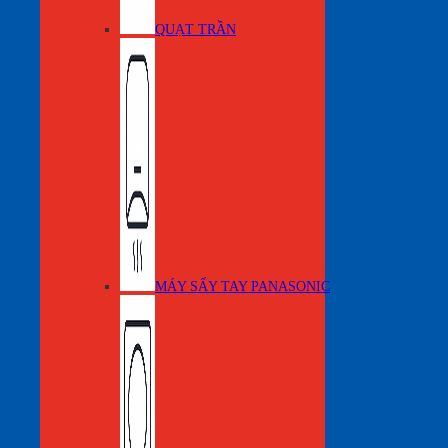
QUẠT TRẦN
MÁY SẤY TAY PANASONIC