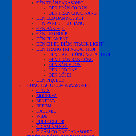
Giỏ hàng
ĐÈN TRẦN PANASONIC
ĐÈN TRẦN CƠ BẢN
ĐÈN TRẦN CHỨC NĂNG
ĐÈN LED BÁN NGUYỆT
ĐÈN PANEL, LED BẢNG
ĐÈN BÀN HỌC
ĐÈN LED BULB
Chưa có sản phẩm trong giỏ hàng.
ĐÈN FILAMENT
ĐÈN CHIẾU ĐIỂM (TRACK LIGHT)
Quay trở lại cửa hàng
ĐÈN TRANG TRÍ NGOÀI TRỜI
ĐÈN GẮN TƯỜNG NGOÀI TRỜI
0
ĐÈN TRẦN BAN CÔNG
ĐÈN SÂN VƯỜN
ĐÈN LED DÂY
ĐÈN LỐI ĐI
ĐÈN PHA LED
CÔNG TẮC Ổ CẮM PANASONIC
GEN-X
MODERVA
MINERVA
REFINA
HALUMIE
WIDE
FULLCOLLOR
Ổ CẮM ÂM SÀN
Ổ CẮM CÓ DÂY PANASONIC