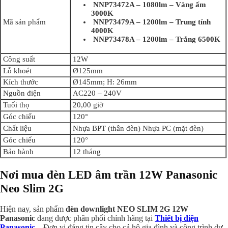
NNP73472A – 1080lm – Vàng ấm
3000K
Mã sản phẩm
NNP73479A – 1200lm – Trung tính
4000K
NNP73478A – 1200lm – Trắng 6500K
Công suất
12W
Lỗ khoét
Ø125mm
Kích thước
Ø145mm; H: 26mm
Nguồn điện
AC220 – 240V
Tuổi thọ
20,00 giờ
Góc chiếu
120°
Chất liệu
Nhựa BPT (thân đèn) Nhựa PC (mặt đèn)
Góc chiếu
120°
Bảo hành
12 tháng
Panasonic
Nơi mua đèn LED âm trần 12W
Neo Slim 2G
Hiện nay,
sản phẩm
đèn downlight NEO SLIM 2G 12W
Panasonic
đang được phân phối chính hãng tại
Thiết bị điện
Panasonic
– Đơn vị đáng tin cậy cho cả hộ gia đình và công trình dự