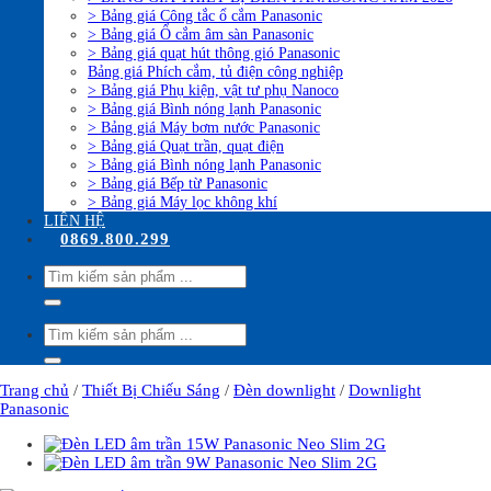
> Bảng giá Công tắc ổ cắm Panasonic
> Bảng giá Ổ cắm âm sàn Panasonic
> Bảng giá quạt hút thông gió Panasonic
Bảng giá Phích cắm, tủ điện công nghiệp
> Bảng giá Phụ kiện, vật tư phụ Nanoco
> Bảng giá Bình nóng lạnh Panasonic
> Bảng giá Máy bơm nước Panasonic
> Bảng giá Quạt trần, quạt điện
> Bảng giá Bình nóng lạnh Panasonic
> Bảng giá Bếp từ Panasonic
> Bảng giá Máy lọc không khí
LIÊN HỆ
0869.800.299
Tìm
kiếm:
Tìm
kiếm:
Trang chủ
/
Thiết Bị Chiếu Sáng
/
Đèn downlight
/
Downlight
Panasonic