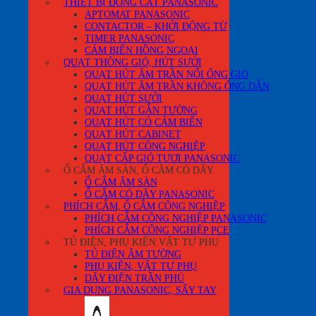
THIẾT BỊ ĐÓNG CẮT PANASONIC
APTOMAT PANASONIC
CONTACTOR – KHỞI ĐỘNG TỪ
TIMER PANASONIC
CẢM BIẾN HỒNG NGOẠI
QUẠT THÔNG GIÓ, HÚT SƯỞI
QUẠT HÚT ÂM TRẦN NỐI ỐNG GIÓ
QUẠT HÚT ÂM TRẦN KHÔNG ỐNG DẪN
QUẠT HÚT SƯỞI
QUẠT HÚT GẮN TƯỜNG
QUẠT HÚT CÓ CẢM BIẾN
QUẠT HÚT CABINET
QUẠT HÚT CÔNG NGHIỆP
QUẠT CẤP GIÓ TƯƠI PANASONIC
Ổ CẮM ÂM SÀN, Ổ CĂM CÓ DÂY
Ổ CẮM ÂM SÀN
Ổ CẮM CÓ DÂY PANASONIC
PHÍCH CẮM, Ổ CẮM CÔNG NGHIỆP
PHÍCH CẮM CÔNG NGHIỆP PANASONIC
PHÍCH CẮM CÔNG NGHIỆP PCE
TỦ ĐIỆN, PHỤ KIỆN VẬT TƯ PHỤ
TỦ ĐIỆN ÂM TƯỜNG
PHỤ KIỆN, VẬT TƯ PHỤ
DÂY ĐIỆN TRẦN PHÚ
GIA DỤNG PANASONIC, SẤY TAY