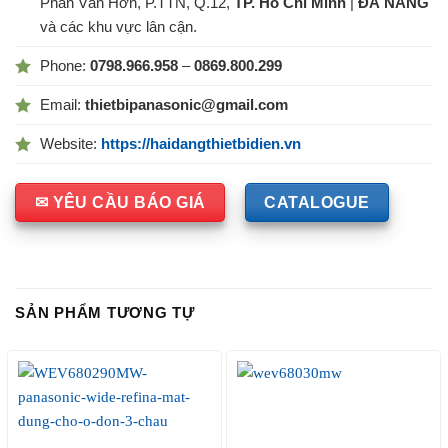
Phan Văn Hớn, P.TTN, Q.12,
TP. Hồ Chí Minh
|
ĐÀ NẴNG
và các khu vực lân cận.
Phone:
0798.966.958
–
0869.800.299
Email:
thietbipanasonic@gmail.com
Website:
https://haidangthietbidien.vn
✉ YÊU CẦU BÁO GIÁ
CATALOGUE
SẢN PHẨM TƯƠNG TỰ