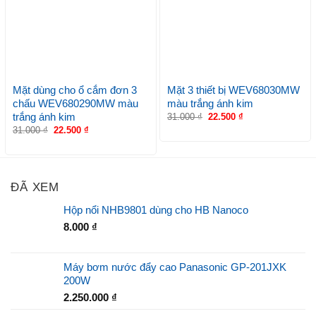
Mặt dùng cho ổ cắm đơn 3
Mặt 3 thiết bị WEV68030MW
chấu WEV680290MW màu
màu trắng ánh kim
trắng ánh kim
31.000
₫
22.500
₫
31.000
₫
22.500
₫
ĐÃ XEM
Hộp nổi NHB9801 dùng cho HB Nanoco
8.000
₫
Máy bơm nước đẩy cao Panasonic GP-201JXK
200W
2.250.000
₫