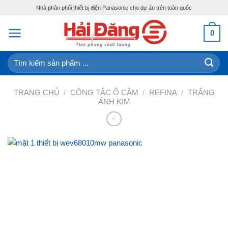
Skip
Nhà phân phối thiết bị điện Panasonic cho dự án trên toàn quốc
to
content
0
Tìm
kiếm:
TRANG CHỦ
/
CÔNG TẮC Ổ CẮM
/
REFINA
/
TRẮNG
ÁNH KIM