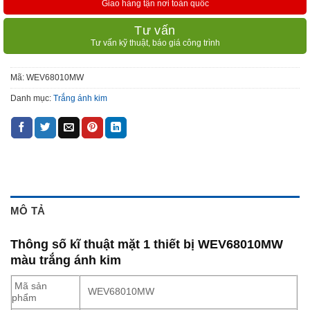
Giao hàng tận nơi toàn quốc
Tư vấn
Tư vấn kỹ thuật, báo giá công trình
Mã:
WEV68010MW
Danh mục:
Trắng ánh kim
MÔ TẢ
Thông số kĩ thuật mặt 1 thiết bị WEV68010MW
màu trắng ánh kim
Mã sản
WEV68010MW
phẩm