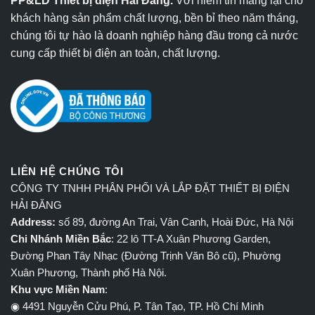
PP&LD Thiết bị điện Hải Đăng.
Với niềm tin mang lại cho
khách hàng sản phẩm chất lượng, bền bỉ theo năm tháng,
chúng tôi tự hào là doanh nghiệp hàng đầu trong cả nước
cung cấp thiết bị điện an toàn, chất lượng.
LIÊN HỆ CHÚNG TÔI
CÔNG TY TNHH PHÂN PHỐI VÀ LẮP ĐẶT THIẾT BỊ ĐIỆN
HẢI ĐĂNG
Address:
số 89, đường An Trai, Vân Canh, Hoài Đức, Hà Nội
Chi Nhánh Miền Bắc
: 22 lô TT-A Xuân Phương Garden,
Đường Phan Tây Nhạc (Đường Trịnh Văn Bô cũ), Phường
Xuân Phương, Thành phố Hà Nội.
Khu vực Miền Nam
:
◉ 4491 Nguyễn Cửu Phú, P. Tân Tạo, TP. Hồ Chí Minh