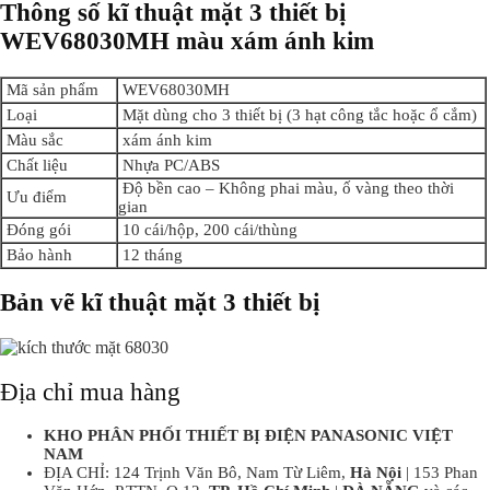
Thông số kĩ thuật mặt 3 thiết bị
WEV68030MH màu xám ánh kim
Mã sản phẩm
WEV68030MH
Loại
Mặt dùng cho 3 thiết bị (3 hạt công tắc hoặc ổ cắm)
Màu sắc
xám ánh kim
Chất liệu
Nhựa PC/ABS
Độ bền cao – Không phai màu, ố vàng theo thời
Ưu điểm
gian
Đóng gói
10 cái/hộp, 200 cái/thùng
Bảo hành
12 tháng
Bản vẽ kĩ thuật mặt 3 thiết bị
Địa chỉ mua hàng
KHO PHÂN PHỐI THIẾT BỊ ĐIỆN PANASONIC VIỆT
NAM
ĐỊA CHỈ: 124 Trịnh Văn Bô, Nam Từ Liêm,
Hà Nội
| 153 Phan