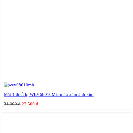
Mặt 1 thiết bị WEV68010MH màu xám ánh kim
31.000
₫
22.500
₫