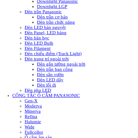
Downlight Panasonic
Downlight LGP
Đèn trần Panasonic
Đèn trần cơ bản
Đèn trần chức năng
Đèn LED bán nguyệt
Đèn Panel, LED bảng
Đèn bàn học
Đèn LED Bulb
Đèn Filament
Đèn chiếu điểm (Track Light)
Đèn trang trí ngoài trời
Đèn gắn tường ngoài trời
Đèn trần ban công
Đèn sân vườn
Đèn LED dây
Đèn lối đi
Đèn pha LED
CÔNG TẮC Ổ CẮM PANASONIC
Gen-X
Moderva
Minerva
Refina
Halumie
Wide
Fullcollor
Ổ cắm âm sàn