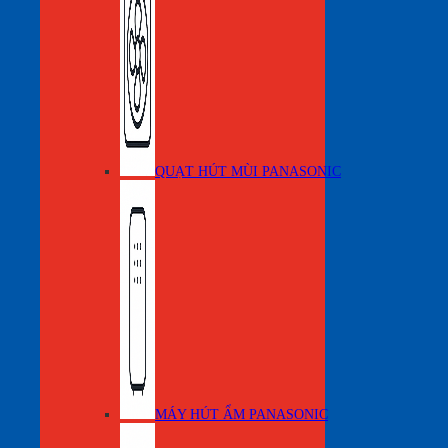
QUẠT HÚT MÙI PANASONIC
MÁY HÚT ẨM PANASONIC