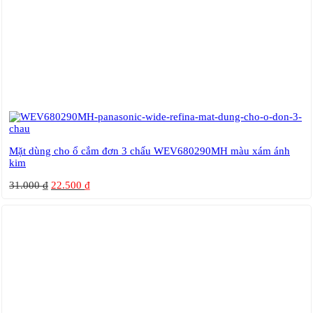
Mặt dùng cho ổ cắm đơn 3 chấu WEV680290MH màu xám ánh
kim
31.000
₫
22.500
₫