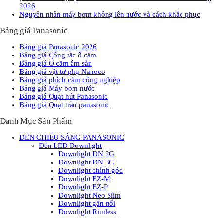
2026
Nguyên nhân máy bơm không lên nước và cách khắc phục
Bảng giá Panasonic
Bảng giá Panasonic 2026
Bảng giá Công tắc ổ cắm
Bảng giá Ổ cắm âm sàn
Bảng giá vật tư phụ Nanoco
Bảng giá phích cắm công nghiệp
Bảng giá Máy bơm nước
Bảng giá Quạt hút Panasonic
Bảng giá Quạt trần panasonic
Danh Mục Sản Phẩm
ĐÈN CHIẾU SÁNG PANASONIC
Đèn LED Downlight
Downlight DN 2G
Downlight DN 3G
Downlight chỉnh góc
Downlight EZ-M
Downlight EZ-P
Downlight Neo Slim
Downlight gắn nổi
Downlight Rimless