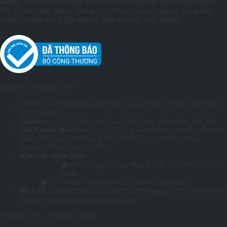
Đăng.
Với niềm tin mang lại cho khách hàng sản phẩm chất lượng,
bền bỉ theo năm tháng, chúng tôi tự hào là doanh nghiệp hàng đầu
trong cả nước cung cấp thiết bị điện an toàn, chất lượng.
LIÊN HỆ CHÚNG TÔI
CÔNG TY TNHH PHÂN PHỐI VÀ LẮP ĐẶT THIẾT BỊ ĐIỆN
HẢI ĐĂNG
Address:
số 89, đường An Trai, Vân Canh, Hoài Đức, Hà Nội
Chi Nhánh Miền Bắc
: 22 lô TT-A Xuân Phương Garden, Đường
Phan Tây Nhạc (Đường Trịnh Văn Bô cũ), Phường Xuân
Phương, Thành phố Hà Nội.
Khu vực Miền Nam
:
◉ 4491 Nguyễn Cửu Phú, P. Tân Tạo, TP. Hồ Chí
Minh
◉ 153 Phan Văn Hớn, Q.12, TP. Hồ Chí Minh
ĐKKD
: 0109087979 Sở KHĐT Tp. HN|Hotline: 0971-966-958 |
Email: thietbipanasonic@gmail.com
THÔNG TIN – HƯỚNG DẪN