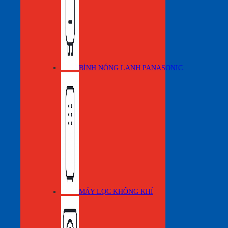
BÌNH NÓNG LẠNH PANASONIC
MÁY LỌC KHÔNG KHÍ