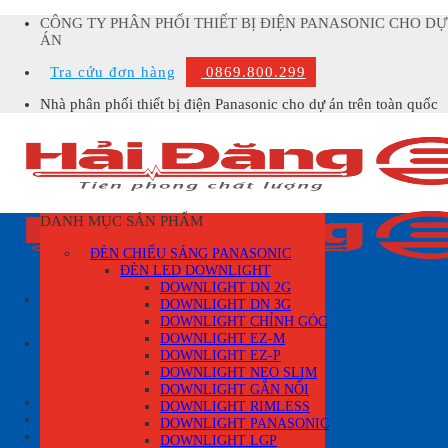
Skip
CÔNG TY PHÂN PHỐI THIẾT BỊ ĐIỆN PANASONIC CHO DỰ
to
ÁN
content
Tra cứu đơn hàng
0869.800.299
Nhà phân phối thiết bị điện Panasonic cho dự án trên toàn quốc
DANH MỤC SẢN PHẨM
ĐÈN CHIẾU SÁNG PANASONIC
ĐÈN LED DOWNLIGHT
DOWNLIGHT DN 2G
DOWNLIGHT DN 3G
DOWNLIGHT CHỈNH GÓC
Tìm
DOWNLIGHT EZ-M
kiếm:
DOWNLIGHT EZ-P
DOWNLIGHT NEO SLIM
DOWNLIGHT GẮN NỔI
Đăng nhập
DOWNLIGHT RIMLESS
DOWNLIGHT PANASONIC
Giỏ hàng /
0
₫
0
DOWNLIGHT LGP