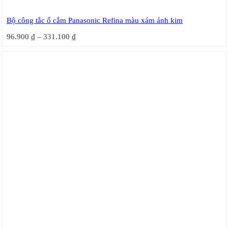
Bộ công tắc ổ cắm Panasonic Refina màu xám ánh kim
96.900
₫
–
331.100
₫