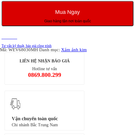
bị
WEV68030MH
Mua Ngay
màu
xám
Giao hàng tận nơi toàn quốc
ánh
kim
số
Tư vấn
lượng
Tư vấn kỹ thuật, báo giá công trình
Mã:
WEV68030MH
Danh mục:
Xám ánh kim
LIÊN HỆ NHẬN BÁO GIÁ
Hotline tư vấn
0869.800.299
Vận chuyển toàn quốc
Chi nhánh Bắc Trung Nam