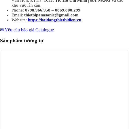
Văn Hớn, P.TTN, Q.12,
TP. Hồ Chí Minh
|
ĐÀ NẴNG
và các
khu vực lân cận.
Phone:
0798.966.958
–
0869.800.299
Email:
thietbipanasonic@gmail.com
Website:
https://haidangthietbidien.vn
✉ Yêu cầu báo giá
Catalogue
Sản phẩm tương tự