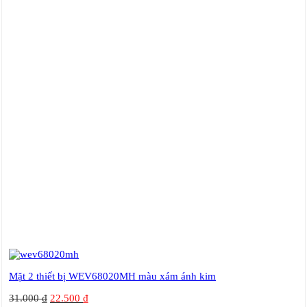
Mặt 2 thiết bị WEV68020MH màu xám ánh kim
31.000
₫
22.500
₫