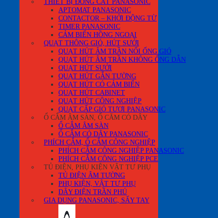
THIẾT BỊ ĐÓNG CẮT PANASONIC
APTOMAT PANASONIC
CONTACTOR – KHỞI ĐỘNG TỪ
TIMER PANASONIC
CẢM BIẾN HỒNG NGOẠI
QUẠT THÔNG GIÓ, HÚT SƯỞI
QUẠT HÚT ÂM TRẦN NỐI ỐNG GIÓ
QUẠT HÚT ÂM TRẦN KHÔNG ỐNG DẪN
QUẠT HÚT SƯỞI
QUẠT HÚT GẮN TƯỜNG
QUẠT HÚT CÓ CẢM BIẾN
QUẠT HÚT CABINET
QUẠT HÚT CÔNG NGHIỆP
QUẠT CẤP GIÓ TƯƠI PANASONIC
Ổ CẮM ÂM SÀN, Ổ CĂM CÓ DÂY
Ổ CẮM ÂM SÀN
Ổ CẮM CÓ DÂY PANASONIC
PHÍCH CẮM, Ổ CẮM CÔNG NGHIỆP
PHÍCH CẮM CÔNG NGHIỆP PANASONIC
PHÍCH CẮM CÔNG NGHIỆP PCE
TỦ ĐIỆN, PHỤ KIỆN VẬT TƯ PHỤ
TỦ ĐIỆN ÂM TƯỜNG
PHỤ KIỆN, VẬT TƯ PHỤ
DÂY ĐIỆN TRẦN PHÚ
GIA DỤNG PANASONIC, SẤY TAY