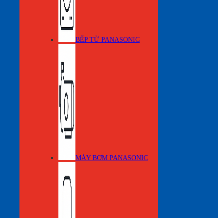
BẾP TỪ PANASONIC
MÁY BƠM PANASONIC