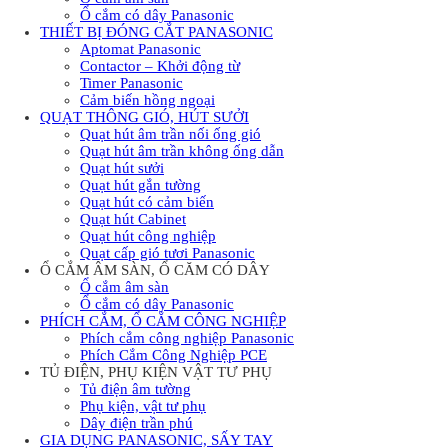
Ổ cắm có dây Panasonic
THIẾT BỊ ĐÓNG CẮT PANASONIC
Aptomat Panasonic
Contactor – Khởi động từ
Timer Panasonic
Cảm biến hồng ngoại
QUẠT THÔNG GIÓ, HÚT SƯỞI
Quạt hút âm trần nối ống gió
Quạt hút âm trần không ống dẫn
Quạt hút sưởi
Quạt hút gắn tường
Quạt hút có cảm biến
Quạt hút Cabinet
Quạt hút công nghiệp
Quạt cấp gió tươi Panasonic
Ổ CẮM ÂM SÀN, Ổ CĂM CÓ DÂY
Ổ cắm âm sàn
Ổ cắm có dây Panasonic
PHÍCH CẮM, Ổ CẮM CÔNG NGHIỆP
Phích cắm công nghiệp Panasonic
Phích Cắm Công Nghiệp PCE
TỦ ĐIỆN, PHỤ KIỆN VẬT TƯ PHỤ
Tủ điện âm tường
Phụ kiện, vật tư phụ
Dây điện trần phú
GIA DỤNG PANASONIC, SẤY TAY