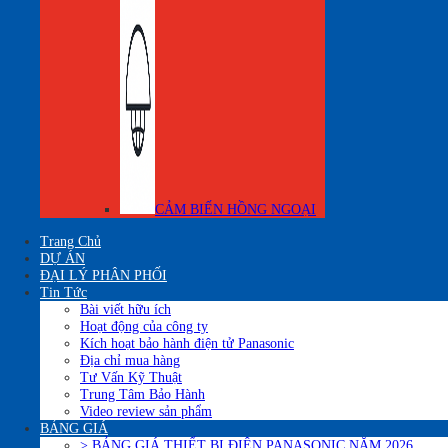
CẢM BIẾN HỒNG NGOẠI
Trang Chủ
DỰ ÁN
ĐẠI LÝ PHÂN PHỐI
Tin Tức
Bài viết hữu ích
Hoạt động của công ty
Kích hoạt bảo hành điện tử Panasonic
Địa chỉ mua hàng
Tư Vấn Kỹ Thuật
Trung Tâm Bảo Hành
Video review sản phẩm
BẢNG GIÁ
> BẢNG GIÁ THIẾT BỊ ĐIÊN PANASONIC NĂM 2026