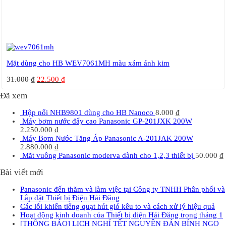
Mặt dùng cho HB WEV7061MH màu xám ánh kim
31.000
₫
22.500
₫
Đã xem
Hộp nổi NHB9801 dùng cho HB Nanoco
8.000
₫
Máy bơm nước đẩy cao Panasonic GP-201JXK 200W
2.250.000
₫
Máy Bơm Nước Tăng Áp Panasonic A-201JAK 200W
2.880.000
₫
Măt vuông Panasonic moderva dành cho 1,2,3 thiết bị
50.000
₫
Bài viết mới
Panasonic đến thăm và làm việc tại Công ty TNHH Phân phối và
Lắp đặt Thiết bị Điện Hải Đăng
Các lỗi khiến tiếng quạt hút gió kêu to và cách xử lý hiệu quả
Hoạt động kinh doanh của Thiết bị điện Hải Đăng trong tháng 1
[THÔNG BÁO] LỊCH NGHỈ TẾT NGUYÊN ĐÁN BÍNH NGỌ