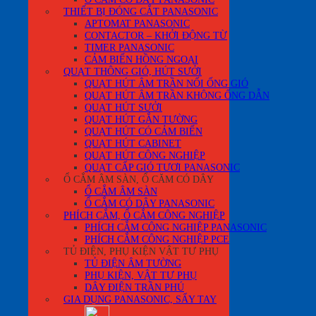
THIẾT BỊ ĐÓNG CẮT PANASONIC
APTOMAT PANASONIC
CONTACTOR – KHỞI ĐỘNG TỪ
TIMER PANASONIC
CẢM BIẾN HỒNG NGOẠI
QUẠT THÔNG GIÓ, HÚT SƯỞI
QUẠT HÚT ÂM TRẦN NỐI ỐNG GIÓ
QUẠT HÚT ÂM TRẦN KHÔNG ỐNG DẪN
QUẠT HÚT SƯỞI
QUẠT HÚT GẮN TƯỜNG
QUẠT HÚT CÓ CẢM BIẾN
QUẠT HÚT CABINET
QUẠT HÚT CÔNG NGHIỆP
QUẠT CẤP GIÓ TƯƠI PANASONIC
Ổ CẮM ÂM SÀN, Ổ CĂM CÓ DÂY
Ổ CẮM ÂM SÀN
Ổ CẮM CÓ DÂY PANASONIC
PHÍCH CẮM, Ổ CẮM CÔNG NGHIỆP
PHÍCH CẮM CÔNG NGHIỆP PANASONIC
PHÍCH CẮM CÔNG NGHIỆP PCE
TỦ ĐIỆN, PHỤ KIỆN VẬT TƯ PHỤ
TỦ ĐIỆN ÂM TƯỜNG
PHỤ KIỆN, VẬT TƯ PHỤ
DÂY ĐIỆN TRẦN PHÚ
GIA DỤNG PANASONIC, SẤY TAY