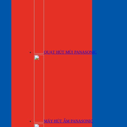
QUẠT HÚT MÙI PANASONIC
MÁY HÚT ẨM PANASONIC