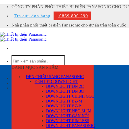
Skip
CÔNG TY PHÂN PHỐI THIẾT BỊ ĐIỆN PANASONIC CHO D
to
Tra cứu đơn hàng
0869.800.299
content
Nhà phân phối thiết bị điện Panasonic cho dự án trên toàn quốc
Tìm
kiếm:
DANH MỤC SẢN PHẨM
ĐÈN CHIẾU SÁNG PANASONIC
Đăng nhập
ĐÈN LED DOWNLIGHT
DOWNLIGHT DN 2G
Giỏ hàng /
0
₫
0
DOWNLIGHT DN 3G
Giỏ hàng
DOWNLIGHT CHỈNH GÓC
DOWNLIGHT EZ-M
DOWNLIGHT EZ-P
DOWNLIGHT NEO SLIM
DOWNLIGHT GẮN NỔI
DOWNLIGHT RIMLESS
DOWNLIGHT PANASONIC
Chưa có sản phẩm trong giỏ hàng.