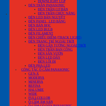
DOWNLIGHT LGP
ĐÈN TRẦN PANASONIC
Quay trở lại cửa hàng
ĐÈN TRẦN CƠ BẢN
ĐÈN TRẦN CHỨC NĂNG
0
ĐÈN LED BÁN NGUYỆT
ĐÈN PANEL, LED BẢNG
ĐÈN BÀN HỌC
ĐÈN LED BULB
ĐÈN FILAMENT
ĐÈN CHIẾU ĐIỂM (TRACK LIGHT)
ĐÈN TRANG TRÍ NGOÀI TRỜI
ĐÈN GẮN TƯỜNG NGOÀI TRỜI
ĐÈN TRẦN BAN CÔNG
ĐÈN SÂN VƯỜN
ĐÈN LED DÂY
ĐÈN LỐI ĐI
ĐÈN PHA LED
CÔNG TẮC Ổ CẮM PANASONIC
GEN-X
MODERVA
MINERVA
REFINA
HALUMIE
WIDE
FULLCOLLOR
Ổ CẮM ÂM SÀN
Ổ CẮM CÓ DÂY PANASONIC