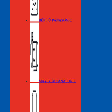
BẾP TỪ PANASONIC
MÁY BƠM PANASONIC