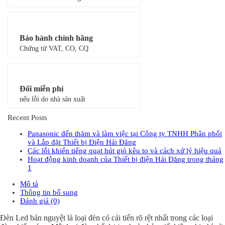
Bảo hành chính hãng
Chứng từ VAT, CO, CQ
Đổi miễn phí
nếu lỗi do nhà sản xuất
Recent Posts
Panasonic đến thăm và làm việc tại Công ty TNHH Phân phối
và Lắp đặt Thiết bị Điện Hải Đăng
Các lỗi khiến tiếng quạt hút gió kêu to và cách xử lý hiệu quả
Hoạt động kinh doanh của Thiết bị điện Hải Đăng trong tháng
1
Mô tả
Thông tin bổ sung
Đánh giá (0)
Đèn Led bán nguyệt là loại đèn có cải tiến rõ rệt nhất trong các loại