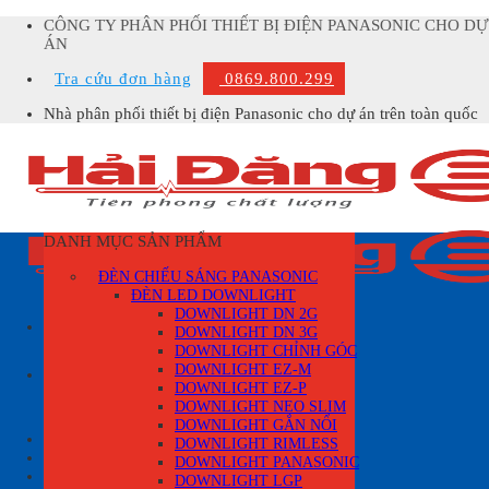
Skip
CÔNG TY PHÂN PHỐI THIẾT BỊ ĐIỆN PANASONIC CHO DỰ
to
ÁN
content
Tra cứu đơn hàng
0869.800.299
Nhà phân phối thiết bị điện Panasonic cho dự án trên toàn quốc
DANH MỤC SẢN PHẨM
ĐÈN CHIẾU SÁNG PANASONIC
ĐÈN LED DOWNLIGHT
DOWNLIGHT DN 2G
DOWNLIGHT DN 3G
DOWNLIGHT CHỈNH GÓC
Tìm
DOWNLIGHT EZ-M
kiếm:
DOWNLIGHT EZ-P
DOWNLIGHT NEO SLIM
DOWNLIGHT GẮN NỔI
Đăng nhập
DOWNLIGHT RIMLESS
DOWNLIGHT PANASONIC
Giỏ hàng /
0
₫
0
DOWNLIGHT LGP