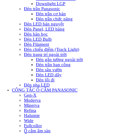
Downlight LGP
Đèn trần Panasonic
Đèn trần cơ bản
Đèn trần chức năng
Đèn LED bán nguyệt
Đèn Panel, LED bảng
Đèn bàn học
Đèn LED Bulb
Đèn Filament
Đèn chiếu điểm (Track Light)
Đèn trang trí ngoài trời
Đèn gắn tường ngoài trời
Đèn trần ban công
Đèn sân vườn
Đèn LED dây
Đèn lối đi
Đèn pha LED
CÔNG TẮC Ổ CẮM PANASONIC
Gen-X
Moderva
Minerva
Refina
Halumie
Wide
Fullcollor
Ổ cắm âm sàn