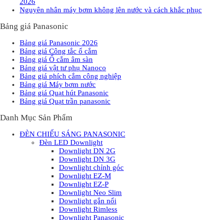
2026
Nguyên nhân máy bơm không lên nước và cách khắc phục
Bảng giá Panasonic
Bảng giá Panasonic 2026
Bảng giá Công tắc ổ cắm
Bảng giá Ổ cắm âm sàn
Bảng giá vật tư phụ Nanoco
Bảng giá phích cắm công nghiệp
Bảng giá Máy bơm nước
Bảng giá Quạt hút Panasonic
Bảng giá Quạt trần panasonic
Danh Mục Sản Phẩm
ĐÈN CHIẾU SÁNG PANASONIC
Đèn LED Downlight
Downlight DN 2G
Downlight DN 3G
Downlight chỉnh góc
Downlight EZ-M
Downlight EZ-P
Downlight Neo Slim
Downlight gắn nổi
Downlight Rimless
Downlight Panasonic