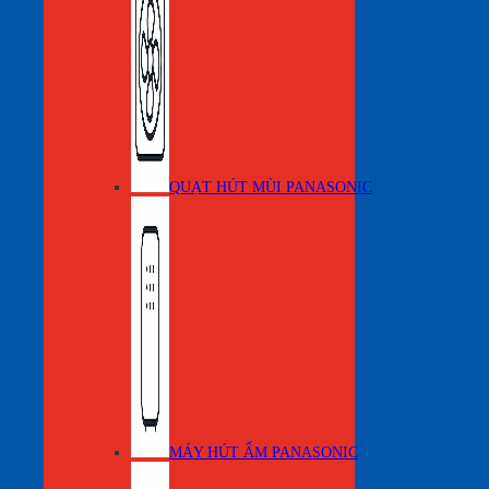
QUẠT HÚT MÙI PANASONIC
MÁY HÚT ẨM PANASONIC