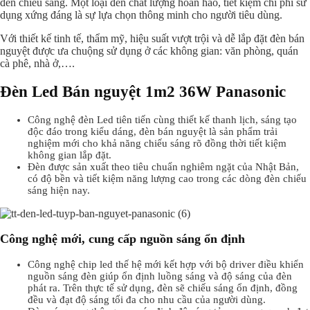
đèn chiếu sáng. Một loại đèn chất lượng hoàn hảo, tiết kiệm chi phí sử
dụng xứng đáng là sự lựa chọn thông minh cho người tiêu dùng.
Với thiết kế tinh tế, thẩm mỹ, hiệu suất vượt trội và dễ lắp đặt đèn bán
nguyệt được ưa chuộng sử dụng ở các không gian: văn phòng, quán
cà phê, nhà ở,….
Đèn Led Bán nguyệt 1m2 36W Panasonic
Công nghệ đèn Led tiên tiến cùng thiết kế thanh lịch, sáng tạo
độc đáo trong kiểu dáng, đèn bán nguyệt là sản phẩm trải
nghiệm mới cho khả năng chiếu sáng rõ đồng thời tiết kiệm
không gian lắp đặt.
Đèn được sản xuất theo tiêu chuẩn nghiêm ngặt của Nhật Bản,
có độ bền và tiết kiệm năng lượng cao trong các dòng đèn chiếu
sáng hiện nay.
Công nghệ mới, cung cấp nguồn sáng ổn định
Công nghệ chip led thế hệ mới kết hợp với bộ driver điều khiển
nguồn sáng đèn giúp ổn định luồng sáng và độ sáng của đèn
phát ra. Trên thực tế sử dụng, đèn sẽ chiếu sáng ổn định, đồng
đều và đạt độ sáng tối đa cho nhu cầu của người dùng.