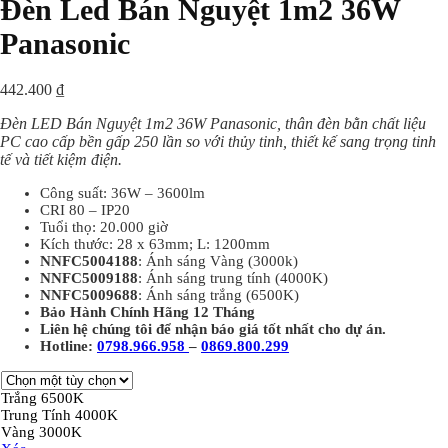
Đèn Led Bán Nguyệt 1m2 36W
Panasonic
442.400
₫
Đèn LED Bán Nguyệt 1m2 36W Panasonic, thân đèn bằn chất liệu
PC cao cấp bền gấp 250 lần so với thủy tinh, thiết kế sang trọng tinh
tế và tiết kiệm điện.
Công suất: 36W – 3600lm
CRI 80 – IP20
Tuổi thọ: 20.000 giờ
Kích thước: 28 x 63mm; L: 1200mm
NNFC5004188
: Ánh sáng Vàng (3000k)
NNFC5009188
: Ánh sáng trung tính (4000K)
NNFC5009688
: Ánh sáng trắng (6500K)
Bảo Hành Chính Hãng 12 Tháng
Liên hệ chúng tôi để nhận báo giá tốt nhất cho dự án.
Hotline:
0798.966.958
–
0869.800.299
Trắng 6500K
Trung Tính 4000K
Vàng 3000K