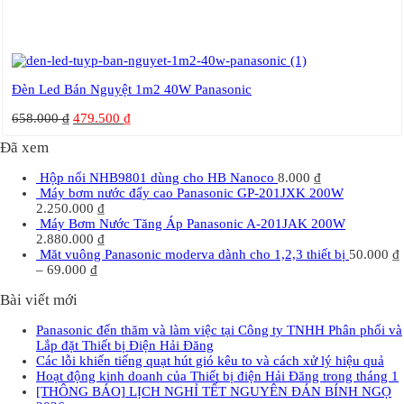
Đèn Led Bán Nguyệt 1m2 40W Panasonic
658.000
₫
479.500
₫
Đã xem
Hộp nổi NHB9801 dùng cho HB Nanoco
8.000
₫
Máy bơm nước đẩy cao Panasonic GP-201JXK 200W
2.250.000
₫
Máy Bơm Nước Tăng Áp Panasonic A-201JAK 200W
2.880.000
₫
Măt vuông Panasonic moderva dành cho 1,2,3 thiết bị
50.000
₫
–
69.000
₫
Bài viết mới
Panasonic đến thăm và làm việc tại Công ty TNHH Phân phối và
Lắp đặt Thiết bị Điện Hải Đăng
Các lỗi khiến tiếng quạt hút gió kêu to và cách xử lý hiệu quả
Hoạt động kinh doanh của Thiết bị điện Hải Đăng trong tháng 1
[THÔNG BÁO] LỊCH NGHỈ TẾT NGUYÊN ĐÁN BÍNH NGỌ