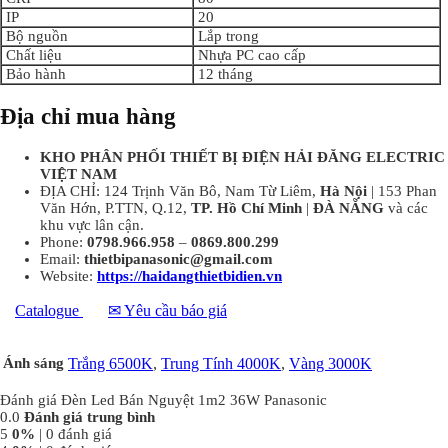
IP
20
Bộ nguồn
Lắp trong
Chất liệu
Nhựa PC cao cấp
Bảo hành
12 tháng
Địa chỉ mua hàng
KHO PHÂN PHỐI THIẾT BỊ ĐIỆN HẢI ĐĂNG ELECTRIC
VIỆT NAM
ĐỊA CHỈ: 124 Trịnh Văn Bô, Nam Từ Liêm,
Hà Nội
| 153 Phan
Văn Hớn, P.TTN, Q.12,
TP. Hồ Chí Minh
|
ĐÀ NẴNG
và các
khu vực lân cận.
Phone:
0798.966.958
–
0869.800.299
Email:
thietbipanasonic@gmail.com
Website:
https://haidangthietbidien.vn
Catalogue
✉ Yêu cầu báo giá
Ánh sáng
Trắng 6500K
,
Trung Tính 4000K
,
Vàng 3000K
Đánh giá Đèn Led Bán Nguyệt 1m2 36W Panasonic
0.0
Đánh giá trung bình
5
0%
| 0 đánh giá