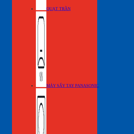
QUẠT TRẦN
MÁY SẤY TAY PANASONIC