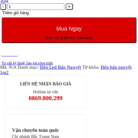
Xóa
Đèn
Led
Thêm giỏ hàng
Bán
Nguyệt
1m2
Mua Ngay
36W
Panasonic
Giao hàng tận nơi toàn quốc
số
lượng
Tư vấn
Tư vấn kỹ thuật, báo giá công trình
Mã:
N/A
Danh mục:
Đèn Led Bán Nguyệt
Từ khóa:
Đèn bán nguyệt
1m2
LIÊN HỆ NHẬN BÁO GIÁ
Hotline tư vấn
0869.800.299
Vận chuyển toàn quốc
Chi nhánh Bắc Trung Nam