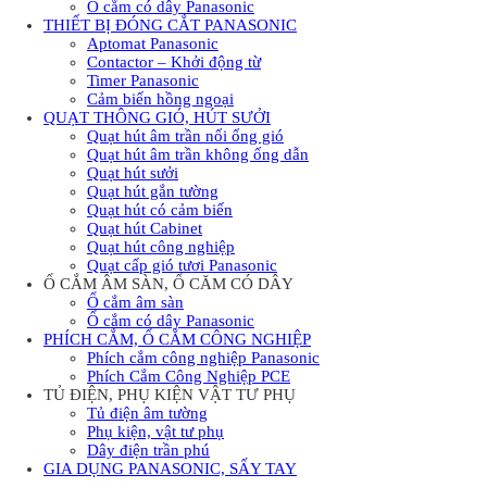
Ổ cắm có dây Panasonic
THIẾT BỊ ĐÓNG CẮT PANASONIC
Aptomat Panasonic
Contactor – Khởi động từ
Timer Panasonic
Cảm biến hồng ngoại
QUẠT THÔNG GIÓ, HÚT SƯỞI
Quạt hút âm trần nối ống gió
Quạt hút âm trần không ống dẫn
Quạt hút sưởi
Quạt hút gắn tường
Quạt hút có cảm biến
Quạt hút Cabinet
Quạt hút công nghiệp
Quạt cấp gió tươi Panasonic
Ổ CẮM ÂM SÀN, Ổ CĂM CÓ DÂY
Ổ cắm âm sàn
Ổ cắm có dây Panasonic
PHÍCH CẮM, Ổ CẮM CÔNG NGHIỆP
Phích cắm công nghiệp Panasonic
Phích Cắm Công Nghiệp PCE
TỦ ĐIỆN, PHỤ KIỆN VẬT TƯ PHỤ
Tủ điện âm tường
Phụ kiện, vật tư phụ
Dây điện trần phú
GIA DỤNG PANASONIC, SẤY TAY