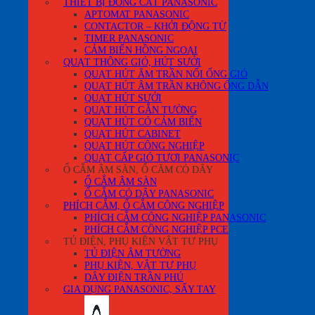
THIẾT BỊ ĐÓNG CẮT PANASONIC
APTOMAT PANASONIC
CONTACTOR – KHỞI ĐỘNG TỪ
TIMER PANASONIC
CẢM BIẾN HỒNG NGOẠI
QUẠT THÔNG GIÓ, HÚT SƯỞI
QUẠT HÚT ÂM TRẦN NỐI ỐNG GIÓ
QUẠT HÚT ÂM TRẦN KHÔNG ỐNG DẪN
QUẠT HÚT SƯỞI
QUẠT HÚT GẮN TƯỜNG
QUẠT HÚT CÓ CẢM BIẾN
QUẠT HÚT CABINET
QUẠT HÚT CÔNG NGHIỆP
QUẠT CẤP GIÓ TƯƠI PANASONIC
Ổ CẮM ÂM SÀN, Ổ CĂM CÓ DÂY
Ổ CẮM ÂM SÀN
Ổ CẮM CÓ DÂY PANASONIC
PHÍCH CẮM, Ổ CẮM CÔNG NGHIỆP
PHÍCH CẮM CÔNG NGHIỆP PANASONIC
PHÍCH CẮM CÔNG NGHIỆP PCE
TỦ ĐIỆN, PHỤ KIỆN VẬT TƯ PHỤ
TỦ ĐIỆN ÂM TƯỜNG
PHỤ KIỆN, VẬT TƯ PHỤ
DÂY ĐIỆN TRẦN PHÚ
GIA DỤNG PANASONIC, SẤY TAY