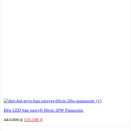
Đèn LED bán nguyệt 60cm 20W Panasonic
443.000
₫
310.100
₫