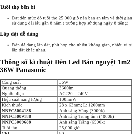
Tuổi thọ bền bỉ
Đạt đến mức độ tuổi thọ 25.000 giờ nên bạn an tâm về thời gian
sử dụng dài lâu gần 8 năm ( trường hợp sử dụng ngày 8 tiếng)
Lắp đặt dễ dàng
Đèn dễ dàng lắp đặt, phù hợp cho nhiều không gian, nhiều vị trí
lắp đặt khác nhau.
Thông số kĩ thuật Đèn Led Bán nguyệt 1m2
36W Panasonic
Công suất
36W
Quang thông
3600lm
Nguồn điện
AC220 – 240V
Hiệu suất năng lượng
100lm/W
Kích thước
28 x 63mm; L: 1200mm
NNFC5004188
Ánh sáng Vàng (3000k)
NNFC5009188
Ánh sáng Trung tính (4000k)
NNFC5009688
Ánh sáng Trắng (6500k)
Tuổi thọ
25,000 giờ
CRI
80