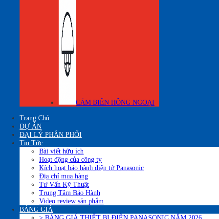
CẢM BIẾN HỒNG NGOẠI
Trang Chủ
DỰ ÁN
ĐẠI LÝ PHÂN PHỐI
Tin Tức
Bài viết hữu ích
Hoạt động của công ty
Kích hoạt bảo hành điện tử Panasonic
Địa chỉ mua hàng
Tư Vấn Kỹ Thuật
Trung Tâm Bảo Hành
Video review sản phẩm
BẢNG GIÁ
> BẢNG GIÁ THIẾT BỊ ĐIÊN PANASONIC NĂM 2026