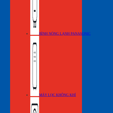
BÌNH NÓNG LẠNH PANASONIC
MÁY LỌC KHÔNG KHÍ