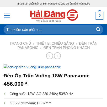
Skip
Nhà phân phối thiết bị điện Panasonic cho dự án trên toàn quốc
to
content
0
Tìm
kiếm:
TRANG CHỦ
/
THIẾT BỊ CHIẾU SÁNG
/
ĐÈN TRẦN
PANASONIC
/
ĐÈN TRẦN PHÒNG KHÁCH
Đèn Ốp Trần Vuông 18W Panasonic
456.000
₫
Công suất: 18W; AC 220-240V; 50/60 Hz
KT: 225x225mm; H: 37mm