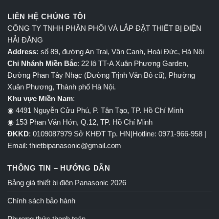
LIÊN HỆ CHÚNG TÔI
CÔNG TY TNHH PHÂN PHỐI VÀ LẮP ĐẶT THIẾT BỊ ĐIỆN
HẢI ĐĂNG
Address:
số 89, đường An Trai, Vân Canh, Hoài Đức, Hà Nội
Chi Nhánh Miền Bắc
: 22 lô TT-A Xuân Phương Garden,
Đường Phan Tây Nhạc (Đường Trịnh Văn Bô cũ), Phường
Xuân Phương, Thành phố Hà Nội.
Khu vực Miền Nam
:
◉ 4491 Nguyễn Cửu Phú, P. Tân Tạo, TP. Hồ Chí Minh
◉ 153 Phan Văn Hớn, Q.12, TP. Hồ Chí Minh
ĐKKD
: 0109087979 Sở KHĐT Tp. HN|Hotline: 0971-966-958 |
Email: thietbipanasonic@gmail.com
THÔNG TIN – HƯỚNG DẪN
Bảng giá thiết bị điện Panasonic 2026
Chính sách bảo hành
Phương thức thanh toán