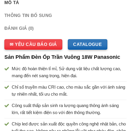
MÔ TẢ
THÔNG TIN BỔ SUNG
ĐÁNH GIÁ (0)
✉ YÊU CẦU BÁO GIÁ
CATALOGUE
Sản Phẩm Đèn Ốp Trần Vuông 18W Panasonic
Mức độ hoàn thiện tỉ mỉ, Sử dụng vật liệu chất lượng cao,
mang đến nét sang trọng, hiện đại.
Chỉ số truyền màu CRI cao, cho màu sắc gần với ánh sáng
tự nhiên nhất, tối ưu cho mắt.
Công suất thấp sản sinh ra lượng quang thông ánh sáng
lớn, rất tiết kiệm điện so với đèn thông thường.
Chíp led được sản xuất độc quyền công nghệ nhật bản, cho
tuổi thọ cao, không gây ra những lỗi vặt như nháy đèn, chập