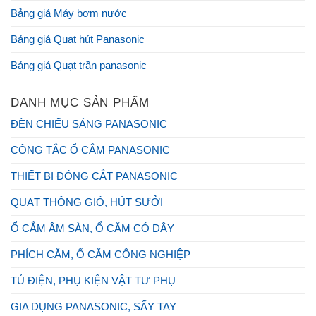
Bảng giá Máy bơm nước
Bảng giá Quạt hút Panasonic
Bảng giá Quạt trần panasonic
DANH MỤC SẢN PHẨM
ĐÈN CHIẾU SÁNG PANASONIC
CÔNG TẮC Ổ CẮM PANASONIC
THIẾT BỊ ĐÓNG CẮT PANASONIC
QUẠT THÔNG GIÓ, HÚT SƯỞI
Ổ CẮM ÂM SÀN, Ổ CĂM CÓ DÂY
PHÍCH CẮM, Ổ CẮM CÔNG NGHIỆP
TỦ ĐIỆN, PHỤ KIỆN VẬT TƯ PHỤ
GIA DỤNG PANASONIC, SẤY TAY