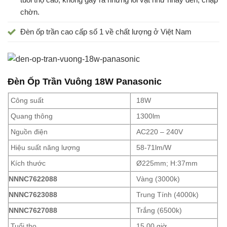
chờn.
Đèn ốp trần cao cấp số 1 về chất lượng ở Việt Nam
Đèn Ốp Trần Vuông 18W Panasonic
Công suất
18W
Quang thông
1300lm
Nguồn điện
AC220 – 240V
Hiệu suất năng lượng
58-71lm/W
Kích thước
Ø225mm; H:37mm
NNNC7622088
Vàng (3000k)
NNNC7623088
Trung Tính (4000k)
NNNC7627088
Trắng (6500k)
Tuổi thọ
15,00 giờ