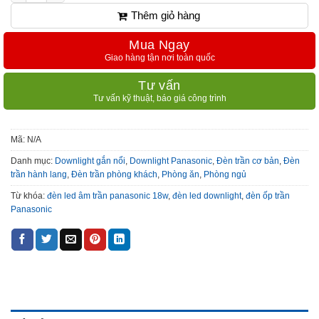
Thêm giỏ hàng
Mua Ngay
Giao hàng tận nơi toàn quốc
Tư vấn
Tư vấn kỹ thuật, báo giá công trình
Mã:
N/A
Danh mục:
Downlight gắn nổi
,
Downlight Panasonic
,
Đèn trần cơ bản
,
Đèn
trần hành lang
,
Đèn trần phòng khách
,
Phòng ăn
,
Phòng ngủ
Từ khóa:
đèn led âm trần panasonic 18w
,
đèn led downlight
,
đèn ốp trần
Panasonic