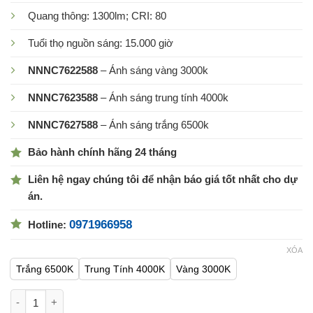
Quang thông: 1300lm; CRI: 80
Tuổi thọ nguồn sáng: 15.000 giờ
NNNC7622588
– Ánh sáng vàng 3000k
NNNC7623588
– Ánh sáng trung tính 4000k
NNNC7627588
– Ánh sáng trắng 6500k
Bảo hành chính hãng 24 tháng
Liên hệ ngay chúng tôi để nhận báo giá tốt nhất cho dự
án.
0971966958
Hotline:
XÓA
Trắng 6500K
Trung Tính 4000K
Vàng 3000K
Đèn Ốp Trần Vuông 18W Panasonic số lượng