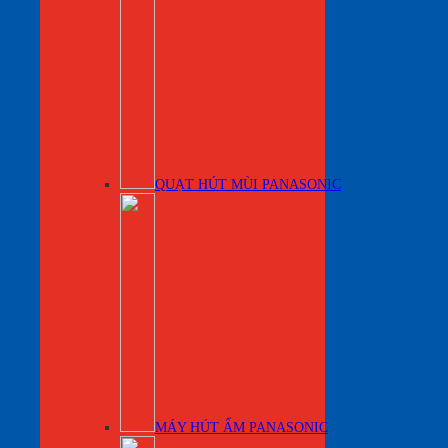
QUẠT HÚT MÙI PANASONIC
MÁY HÚT ẨM PANASONIC