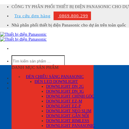
Skip
CÔNG TY PHÂN PHỐI THIẾT BỊ ĐIỆN PANASONIC CHO D
to
Tra cứu đơn hàng
0869.800.299
content
Nhà phân phối thiết bị điện Panasonic cho dự án trên toàn quốc
Tìm
kiếm:
DANH MỤC SẢN PHẨM
ĐÈN CHIẾU SÁNG PANASONIC
Đăng nhập
ĐÈN LED DOWNLIGHT
DOWNLIGHT DN 2G
Giỏ hàng /
0
₫
0
DOWNLIGHT DN 3G
Giỏ hàng
DOWNLIGHT CHỈNH GÓC
DOWNLIGHT EZ-M
DOWNLIGHT EZ-P
DOWNLIGHT NEO SLIM
DOWNLIGHT GẮN NỔI
DOWNLIGHT RIMLESS
DOWNLIGHT PANASONIC
Chưa có sản phẩm trong giỏ hàng.