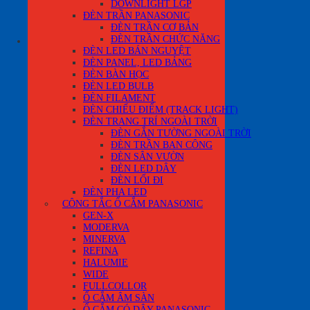
DOWNLIGHT LGP
ĐÈN TRẦN PANASONIC
Quay trở lại cửa hàng
ĐÈN TRẦN CƠ BẢN
ĐÈN TRẦN CHỨC NĂNG
0
ĐÈN LED BÁN NGUYỆT
ĐÈN PANEL, LED BẢNG
ĐÈN BÀN HỌC
ĐÈN LED BULB
ĐÈN FILAMENT
ĐÈN CHIẾU ĐIỂM (TRACK LIGHT)
ĐÈN TRANG TRÍ NGOÀI TRỜI
ĐÈN GẮN TƯỜNG NGOÀI TRỜI
ĐÈN TRẦN BAN CÔNG
ĐÈN SÂN VƯỜN
ĐÈN LED DÂY
ĐÈN LỐI ĐI
ĐÈN PHA LED
CÔNG TẮC Ổ CẮM PANASONIC
GEN-X
MODERVA
MINERVA
REFINA
HALUMIE
WIDE
FULLCOLLOR
Ổ CẮM ÂM SÀN
Ổ CẮM CÓ DÂY PANASONIC