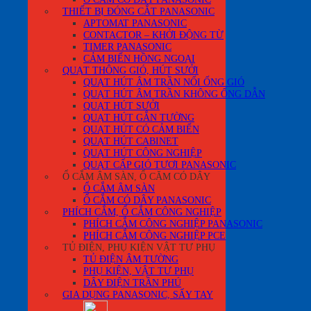
THIẾT BỊ ĐÓNG CẮT PANASONIC
APTOMAT PANASONIC
CONTACTOR – KHỞI ĐỘNG TỪ
TIMER PANASONIC
CẢM BIẾN HỒNG NGOẠI
QUẠT THÔNG GIÓ, HÚT SƯỞI
QUẠT HÚT ÂM TRẦN NỐI ỐNG GIÓ
QUẠT HÚT ÂM TRẦN KHÔNG ỐNG DẪN
QUẠT HÚT SƯỞI
QUẠT HÚT GẮN TƯỜNG
QUẠT HÚT CÓ CẢM BIẾN
QUẠT HÚT CABINET
QUẠT HÚT CÔNG NGHIỆP
QUẠT CẤP GIÓ TƯƠI PANASONIC
Ổ CẮM ÂM SÀN, Ổ CĂM CÓ DÂY
Ổ CẮM ÂM SÀN
Ổ CẮM CÓ DÂY PANASONIC
PHÍCH CẮM, Ổ CẮM CÔNG NGHIỆP
PHÍCH CẮM CÔNG NGHIỆP PANASONIC
PHÍCH CẮM CÔNG NGHIỆP PCE
TỦ ĐIỆN, PHỤ KIỆN VẬT TƯ PHỤ
TỦ ĐIỆN ÂM TƯỜNG
PHỤ KIỆN, VẬT TƯ PHỤ
DÂY ĐIỆN TRẦN PHÚ
GIA DỤNG PANASONIC, SẤY TAY