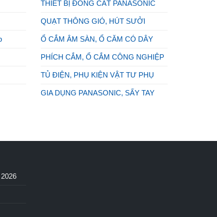
THIẾT BỊ ĐÓNG CẮT PANASONIC
QUẠT THÔNG GIÓ, HÚT SƯỞI
p
Ổ CẮM ÂM SÀN, Ổ CĂM CÓ DÂY
PHÍCH CẮM, Ổ CẮM CÔNG NGHIỆP
TỦ ĐIỆN, PHỤ KIỆN VẬT TƯ PHỤ
GIA DỤNG PANASONIC, SẤY TAY
N
c 2026