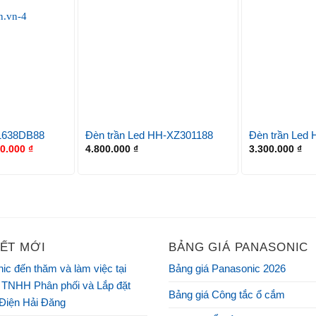
1638DB88
Đèn trần Led HH-XZ301188
Đèn trần Led
20.000
₫
4.800.000
₫
3.300.000
₫
IẾT MỚI
BẢNG GIÁ PANASONIC
ic đến thăm và làm việc tại
Bảng giá Panasonic 2026
 TNHH Phân phối và Lắp đặt
Bảng giá Công tắc ổ cắm
 Điện Hải Đăng