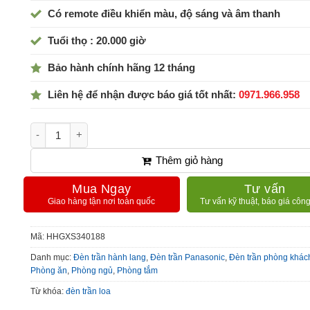
Có remote điều khiển màu, độ sáng và âm thanh
Tuổi thọ : 20.000 giờ
Bảo hành chính hãng 12 tháng
Liên hệ để nhận được báo giá tốt nhất:
0971.966.958
Đèn Trần Loa HHGXS340188 Panasonic số lượng
Thêm giỏ hàng
Mua Ngay
Tư vấn
Giao hàng tận nơi toàn quốc
Tư vấn kỹ thuật, báo giá công
Mã:
HHGXS340188
Danh mục:
Đèn trần hành lang
,
Đèn trần Panasonic
,
Đèn trần phòng khác
Phòng ăn
,
Phòng ngủ
,
Phòng tắm
Từ khóa:
đèn trần loa