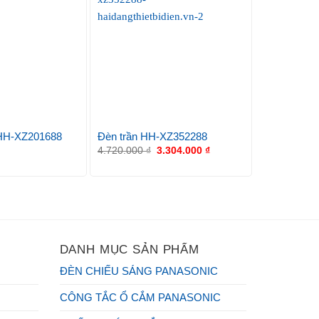
 HH-XZ201688
Đèn trần HH-XZ352288
Đèn Ốp Trầ
4.720.000
₫
3.304.000
₫
168.000
₫
DANH MỤC SẢN PHẨM
ĐÈN CHIẾU SÁNG PANASONIC
CÔNG TẮC Ổ CẮM PANASONIC