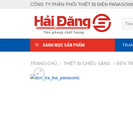
Skip
CÔNG TY PHÂN PHỐI THIẾT BỊ ĐIỆN PANASON
to
content
Tìm
kiếm:
DANH MỤC SẢN PHẨM
TRA
TRANG CHỦ
/
THIẾT BỊ CHIẾU SÁNG
/
ĐÈN T