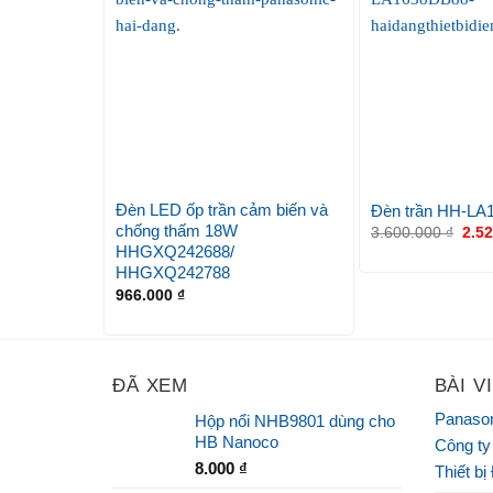
Đèn LED ốp trần cảm biến và
Đèn trần HH-LA
chống thấm 18W
3.600.000
₫
2.5
HHGXQ242688/
HHGXQ242788
966.000
₫
ĐÃ XEM
BÀI V
Panason
Hộp nổi NHB9801 dùng cho
HB Nanoco
Công ty
8.000
₫
Thiết bị