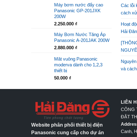
Máy bơm nước đẩy cao
Các lỗi 
Panasonic GP-201JXK
cách xử
200W
2.250.000
₫
Hoạt độn
Hải Đăn
Máy Bơm Nước Tăng Áp
Panasonic A-201JAK 200W
[THÔNG
2.880.000
₫
NGUYÊ
Măt vuông Panasonic
Nguyên
moderva dành cho 1,2,3
và cách
thiết bị
50.000
₫
LIÊN 
CÔNG T
ĐẶT TH
Addres
Website phân phối thiết bị điện
Canh, H
Panasonic cung cấp cho dự án