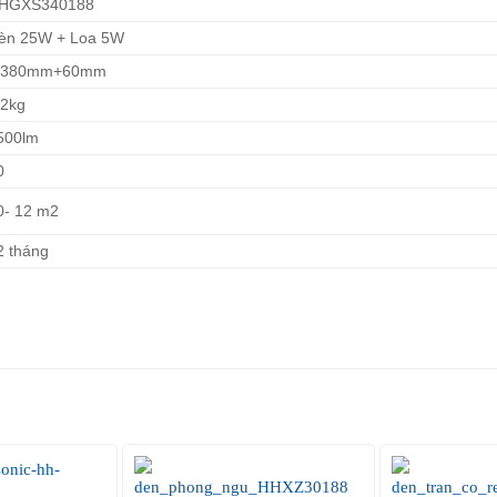
HGXS340188
èn 25W + Loa 5W
380mm+60mm
.2kg
500lm
0
0- 12 m2
2 tháng