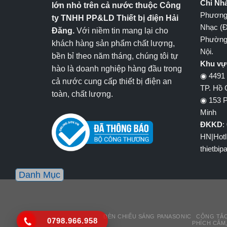
Chi Nh
lớn nhỏ trên cả nước thuộc Công
Phương
ty TNHH PP&LD Thiết bị điện Hải
Nhạc (Đ
Đăng.
Với niềm tin mang lại cho
Phường
khách hàng sản phẩm chất lượng,
Nội.
bền bỉ theo năm tháng, chúng tôi tự
Khu vự
hào là doanh nghiệp hàng đầu trong
◉ 4491 
cả nước cung cấp thiết bị điện an
TP. Hồ 
toàn, chất lượng.
◉ 153 P
Minh
ĐKKD
:
HN|Hotl
thietbi
Danh Mục
ĐÈN CHIẾU SÁNG PANASONIC
CÔNG TẮC
0798.966.958
PHÍCH CẮM