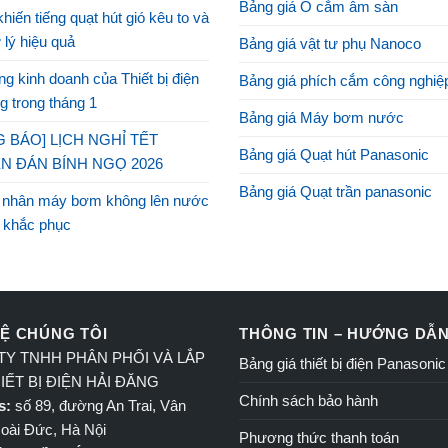
Bảng giá Ổ cắm âm sàn
khiến tiếng quạt hút gió kêu to và
 lý hiệu quả
Bảng giá vật tư phụ Nanoco
g kinh doanh của Thiết bị điện
Bảng giá phích cắm công nghiệ
g trong tháng 1
Bảng giá Máy bơm nước
 BÁO] LỊCH NGHỈ TẾT
Bảng giá Quạt hút Panasonic
N ĐÁN BÍNH NGỌ 2026
Bảng giá Quạt trần panasonic
 nhân máy bơm không lên nước
 khắc phục
HỆ CHÚNG TÔI
THÔNG TIN – HƯỚNG DẪ
Y TNHH PHÂN PHỐI VÀ LẮP
Bảng giá thiết bị điện Panasoni
IẾT BỊ ĐIỆN HẢI ĐĂNG
Chính sách bảo hành
s:
số 89, đường An Trai, Vân
oài Đức, Hà Nội
Phương thức thanh toán