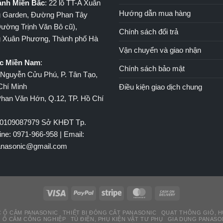
ánh Miền Bắc
: 22 lô TT-A Xuân
Hướng dẫn mua hàng
 Garden, Đường Phan Tây
ường Trịnh Văn Bô cũ),
Chính sách đổi trả
 Xuân Phương, Thành phố Hà
Vận chuyển và giao nhận
c Miền Nam
:
Chính sách bảo mật
Nguyễn Cửu Phú, P. Tân Tạo,
Chí Minh
Điều kiện giao dịch chung
han Văn Hớn, Q.12, TP. Hồ Chí
 0109087979 Sở KHĐT Tp.
ine: 0971-966-958 | Email:
panasonic@gmail.com
 Ổ CẮM PANASONIC
THIẾT BỊ ĐÓNG CẮT PANASONIC
QUẠT THÔNG GIÓ, H
, Ổ CẮM CÔNG NGHIỆP
TỦ ĐIỆN, PHỤ KIỆN VẬT TƯ PHỤ
GIA DỤNG PANASON