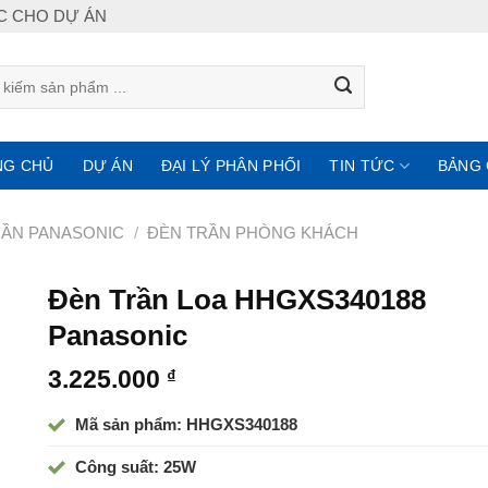
IC CHO DỰ ÁN
NG CHỦ
DỰ ÁN
ĐẠI LÝ PHÂN PHỐI
TIN TỨC
BẢNG 
RẦN PANASONIC
/
ĐÈN TRẦN PHÒNG KHÁCH
Đèn Trần Loa HHGXS340188
Panasonic
3.225.000
₫
Mã sản phẩm: HHGXS340188
Công suất: 25W