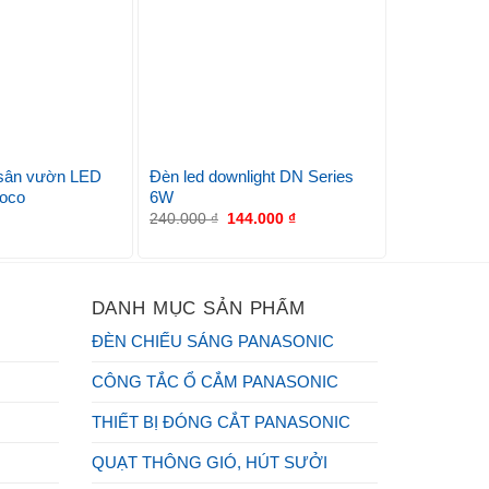
 sân vườn LED
Đèn led downlight DN Series
Đèn gắn tư
oco
6W
NBL2621/N
240.000
₫
144.000
₫
1.580.000
₫
DANH MỤC SẢN PHẨM
ĐÈN CHIẾU SÁNG PANASONIC
CÔNG TẮC Ổ CẮM PANASONIC
THIẾT BỊ ĐÓNG CẮT PANASONIC
QUẠT THÔNG GIÓ, HÚT SƯỞI