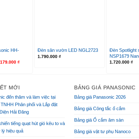
onic HH-
Đèn Spotlight
Đèn sân vườn LED NGL2723
NSP1679 Nan
1.790.000
₫
.179.000
₫
1.720.000
₫
IẾT MỚI
BẢNG GIÁ PANASONIC
ic đến thăm và làm việc tại
Bảng giá Panasonic 2026
 TNHH Phân phối và Lắp đặt
Bảng giá Công tắc ổ cắm
 Điện Hải Đăng
Bảng giá Ổ cắm âm sàn
khiến tiếng quạt hút gió kêu to và
 lý hiệu quả
Bảng giá vật tư phụ Nanoco