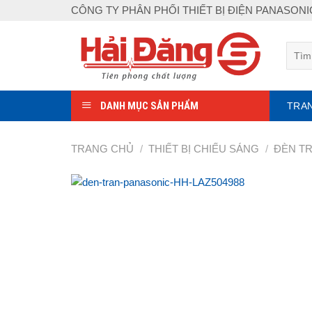
Skip
CÔNG TY PHÂN PHỐI THIẾT BỊ ĐIỆN PANASON
to
content
Tìm
kiếm:
DANH MỤC SẢN PHẨM
TRA
TRANG CHỦ
/
THIẾT BỊ CHIẾU SÁNG
/
ĐÈN T