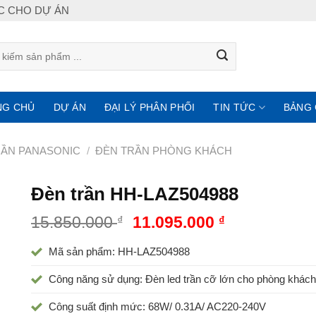
IC CHO DỰ ÁN
NG CHỦ
DỰ ÁN
ĐẠI LÝ PHÂN PHỐI
TIN TỨC
BẢNG 
RẦN PANASONIC
/
ĐÈN TRẦN PHÒNG KHÁCH
Đèn trần HH-LAZ504988
15.850.000
₫
11.095.000
₫
Mã sản phẩm: HH-LAZ504988
Công năng sử dụng: Đèn led trần cỡ lớn cho phòng khách
Công suất định mức: 68W/ 0.31A/ AC220-240V