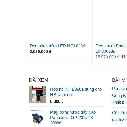
Đèn chùm Panas
Đèn sân vườn LED NGL8434
LM800388
2.080.000
₫
15.970.000
₫
11
ĐÃ XEM
BÀI V
Panason
Hộp nổi NHB9801 dùng cho
HB Nanoco
Công ty
8.000
₫
Thiết bị
Máy bơm nước đẩy cao
Các lỗi 
Panasonic GP-201JXK
cách xử
200W