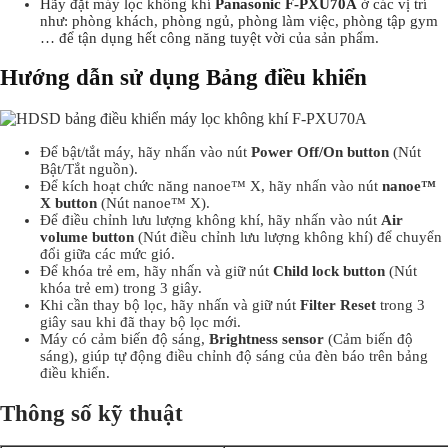
Hãy đặt máy lọc không khí
Panasonic F-PXU70A
ở các vị trí
như: phòng khách, phòng ngủ, phòng làm việc, phòng tập gym
… để tận dụng hết công năng tuyệt vời của sản phẩm.
Hướng dẫn sử dụng Bảng điều khiển
Để bật/tắt máy, hãy nhấn vào nút
Power Off/On button
(Nút
Bật/Tắt nguồn).
Để kích hoạt chức năng nanoe™ X, hãy nhấn vào nút
nanoe™
X button
(Nút nanoe™ X).
Để điều chỉnh lưu lượng không khí, hãy nhấn vào nút
Air
volume button
(Nút điều chỉnh lưu lượng không khí) để chuyển
đổi giữa các mức gió.
Để khóa trẻ em, hãy nhấn và giữ nút
Child lock button
(Nút
khóa trẻ em) trong 3 giây.
Khi cần thay bộ lọc, hãy nhấn và giữ nút
Filter Reset
trong 3
giây sau khi đã thay bộ lọc mới.
Máy có cảm biến độ sáng,
Brightness sensor
(Cảm biến độ
sáng), giúp tự động điều chỉnh độ sáng của đèn báo trên bảng
điều khiển.
Thông số kỹ thuật