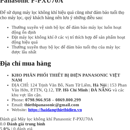
Panasonic F-PXU70A
Để sử dụng máy lọc không khí hiệu quả cũng như đảm bảo tuổi thọ
cho máy lọc, quý khách hàng nên lưu ý những điều sau:
Thường xuyên vệ sinh bộ lọc để đảm bảo máy lọc luôn hoạt
động ổn định
Đặt máy lọc không khí ở các vị trí thích hợp để sản phẩm hoạt
động hiệu quả
Thường xuyên thay bộ lọc để đảm bảo tuổi thọ của máy lọc
được lâu nhất
Địa chỉ mua hàng
KHO PHÂN PHỐI THIẾT BỊ ĐIỆN PANASONIC VIỆT
NAM
ĐỊA CHỈ: 124 Trịnh Văn Bô, Nam Từ Liêm,
Hà Nội
| 153 Phan
Văn Hớn, P.TTN, Q.12,
TP. Hồ Chí Minh
|
ĐÀ NẴNG
và các
khu vực lân cận.
Phone:
0798.966.958
–
0869.800.299
Email:
thietbipanasonic@gmail.com
Website:
https://haidangthietbidien.vn
Đánh giá Máy lọc không khí Panasonic F-PXU70A
0.0
Đánh giá trung bình
5
0%
| 0 đánh giá