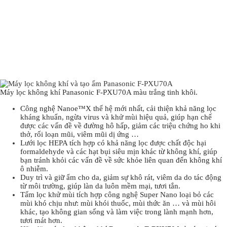
Máy lọc không khí Panasonic F-PXU70A màu trắng tinh khôi.
Công nghệ Nanoe™X thế hệ mới nhất, cải thiện khả năng lọc
kháng khuẩn, ngừa virus và khử mùi hiệu quả, giúp hạn chế
được các vấn đề về đường hô hấp, giảm các triệu chứng ho khi
thở, rối loạn mũi, viêm mũi dị ứng …
Lưới lọc HEPA tích hợp có khả năng lọc được chất độc hại
formaldehyde và các hạt bụi siêu mịn khác từ không khí, giúp
bạn tránh khỏi các vấn đề về sức khỏe liên quan đến không khí
ô nhiễm.
Duy trì và giữ ẩm cho da, giảm sự khô rát, viêm da do tác động
từ môi trường, giúp làn da luôn mềm mại, tươi tắn.
Tấm lọc khử mùi tích hợp công nghệ Super Nano loại bỏ các
mùi khó chịu như:
mùi khói thuốc, mùi thức ăn
… và mùi hôi
khác
, tạo không gian sống và làm việc trong lành mạnh hơn,
tươi mát hơn.