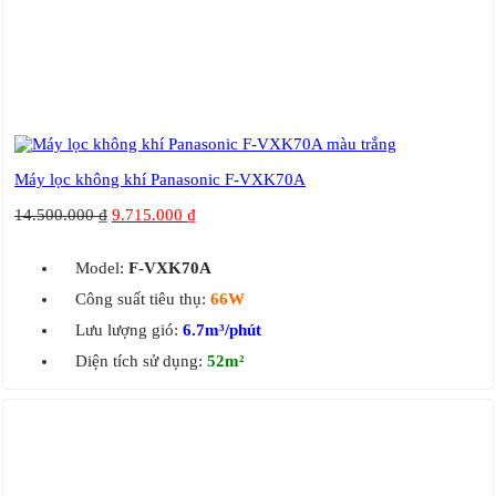
Máy lọc không khí Panasonic F-VXK70A
14.500.000
₫
9.715.000
₫
Model:
F-VXK70A
Công suất tiêu thụ:
66W
Lưu lượng gió:
6.7m³/phút
Diện tích sử dụng:
52m²