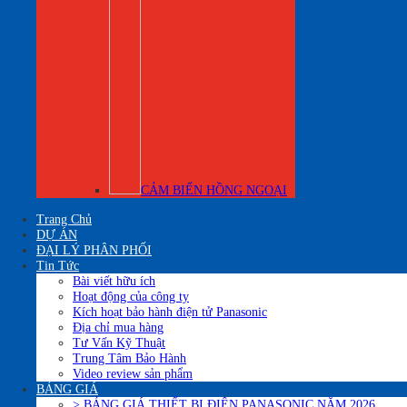
CẢM BIẾN HỒNG NGOẠI
Trang Chủ
DỰ ÁN
ĐẠI LÝ PHÂN PHỐI
Tin Tức
Bài viết hữu ích
Hoạt động của công ty
Kích hoạt bảo hành điện tử Panasonic
Địa chỉ mua hàng
Tư Vấn Kỹ Thuật
Trung Tâm Bảo Hành
Video review sản phẩm
BẢNG GIÁ
> BẢNG GIÁ THIẾT BỊ ĐIÊN PANASONIC NĂM 2026