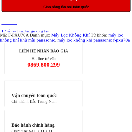
F-
PXU70A
Giao hàng tận nơi toàn quốc
số
lượng
Tư vấn
Tư vấn kỹ thuật, báo giá công trình
Mã:
F-PXU70A
Danh mục:
Máy Lọc Không Khí
Từ khóa:
máy lọc
không khí khử mùi panasonic
,
máy lọc không khí panasonic f-pxu70a
LIÊN HỆ NHẬN BÁO GIÁ
Hotline tư vấn
0869.800.299
Vận chuyển toàn quốc
Chi nhánh Bắc Trung Nam
Bảo hành chính hãng
Chứng từ VAT, CO, CQ