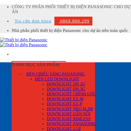
Skip
CÔNG TY PHÂN PHỐI THIẾT BỊ ĐIỆN PANASONIC CHO DỰ
to
ÁN
content
Tra cứu đơn hàng
0869.800.299
Nhà phân phối thiết bị điện Panasonic cho dự án trên toàn quốc
Tìm
DANH MỤC SẢN PHẨM
kiếm:
ĐÈN CHIẾU SÁNG PANASONIC
ĐÈN LED DOWNLIGHT
Đăng nhập
DOWNLIGHT DN 2G
DOWNLIGHT DN 3G
Giỏ hàng /
0
₫
0
DOWNLIGHT CHỈNH GÓC
Giỏ hàng
DOWNLIGHT EZ-M
DOWNLIGHT EZ-P
DOWNLIGHT NEO SLIM
DOWNLIGHT GẮN NỔI
DOWNLIGHT RIMLESS
DOWNLIGHT PANASONIC
DOWNLIGHT LGP