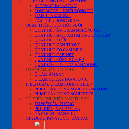
THIẾT BỊ ĐÓNG CẮT PANASONIC
APTOMAT PANASONIC
CONTACTOR – KHỞI ĐỘNG TỪ
TIMER PANASONIC
CẢM BIẾN HỒNG NGOẠI
QUẠT THÔNG GIÓ, HÚT SƯỞI
QUẠT HÚT ÂM TRẦN NỐI ỐNG GIÓ
QUẠT HÚT ÂM TRẦN KHÔNG ỐNG DẪN
QUẠT HÚT SƯỞI
QUẠT HÚT GẮN TƯỜNG
QUẠT HÚT CÓ CẢM BIẾN
QUẠT HÚT CABINET
QUẠT HÚT CÔNG NGHIỆP
QUẠT CẤP GIÓ TƯƠI PANASONIC
Ổ CẮM ÂM SÀN, Ổ CĂM CÓ DÂY
Ổ CẮM ÂM SÀN
Ổ CẮM CÓ DÂY PANASONIC
PHÍCH CẮM, Ổ CẮM CÔNG NGHIỆP
PHÍCH CẮM CÔNG NGHIỆP PANASONIC
PHÍCH CẮM CÔNG NGHIỆP PCE
TỦ ĐIỆN, PHỤ KIỆN VẬT TƯ PHỤ
TỦ ĐIỆN ÂM TƯỜNG
PHỤ KIỆN, VẬT TƯ PHỤ
DÂY ĐIỆN TRẦN PHÚ
GIA DỤNG PANASONIC, SẤY TAY