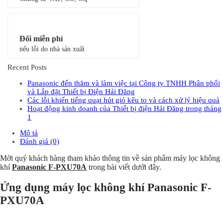
Đổi miễn phí
nếu lỗi do nhà sản xuất
Recent Posts
Panasonic đến thăm và làm việc tại Công ty TNHH Phân phối
và Lắp đặt Thiết bị Điện Hải Đăng
Các lỗi khiến tiếng quạt hút gió kêu to và cách xử lý hiệu quả
Hoạt động kinh doanh của Thiết bị điện Hải Đăng trong tháng
1
Mô tả
Đánh giá (0)
Mời quý khách hàng tham khảo thông tin về sản phẩm máy lọc không
khí
Panasonic F-PXU70A
trong bài viết dưới đây.
Ứng dụng máy lọc không khí Panasonic F-
PXU70A