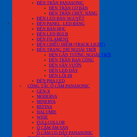
Chưa có sản phẩm trong giỏ hàng.
ĐÈN TRẦN PANASONIC
ĐÈN TRẦN CƠ BẢN
Quay trở lại cửa hàng
ĐÈN TRẦN CHỨC NĂNG
ĐÈN LED BÁN NGUYỆT
0
ĐÈN PANEL, LED BẢNG
ĐÈN BÀN HỌC
ĐÈN LED BULB
ĐÈN FILAMENT
ĐÈN CHIẾU ĐIỂM (TRACK LIGHT)
ĐÈN TRANG TRÍ NGOÀI TRỜI
ĐÈN GẮN TƯỜNG NGOÀI TRỜI
ĐÈN TRẦN BAN CÔNG
ĐÈN SÂN VƯỜN
ĐÈN LED DÂY
ĐÈN LỐI ĐI
ĐÈN PHA LED
CÔNG TẮC Ổ CẮM PANASONIC
GEN-X
MODERVA
MINERVA
REFINA
HALUMIE
WIDE
FULLCOLLOR
Ổ CẮM ÂM SÀN
Ổ CẮM CÓ DÂY PANASONIC