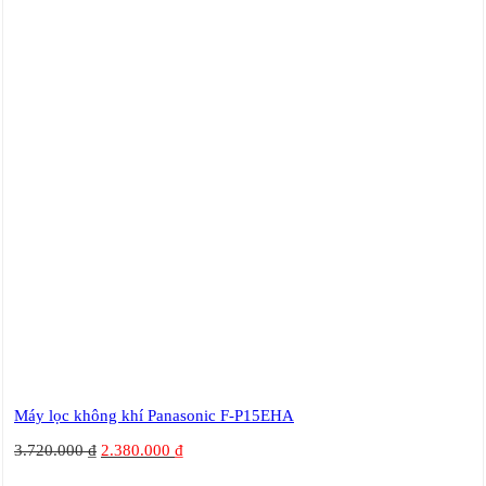
Máy lọc không khí Panasonic F-P15EHA
3.720.000
₫
2.380.000
₫