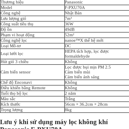
Thương hiệu
Panasonic
Model
F-PXU70A
Công nghệ
Nhật Bản
Lưu lượng gió
7m³
Công suất tiêu thụ
36W
Độ ồn
49dB
Phạm vi hoạt động
52m²
Công nghệ lọc
nanoe™X thế hệ mới
Loại Mô-tơ
DC
HEPA tích hợp, lọc được
Loại lưới lọc
formaldehyde
Hút gió 3 chiều
Không
Lọc được bụi mịn PM 2.5
Cảm biến sensor
Cảm biến mùi
Cảm biến ánh sáng
Chế độ Enconavi
Không
Điều khiển bằng Remote
Không
Tuổi thọ bộ lọc
2 năm
Màu sắc
Trắng
Kích thước
56cm × 36.2cm × 28cm
Trọng lượng
8kg
Lưu ý khi sử dụng máy lọc không khí