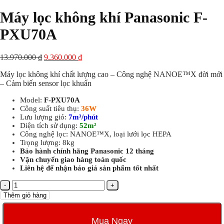
Máy lọc không khí Panasonic F-
PXU70A
13.970.000
₫
9.360.000
₫
Máy lọc không khí chất lượng cao – Công nghệ NANOE™X đời mới
– Cảm biến sensor lọc khuẩn
Model:
F-PXU70A
Công suất tiêu thụ:
36W
Lưu lượng gió:
7m³/phút
Diện tích sử dụng:
52m²
Công nghệ lọc: NANOE™X, loại lưới lọc HEPA
Trọng lượng: 8kg
Bảo hành chính hãng Panasonic 12 tháng
Vận chuyển giao hàng toàn quốc
Liên hệ để nhận báo giá sản phẩm tốt nhất
Máy
lọc
Thêm giỏ hàng
không
khí
Panasonic
Mua Ngay