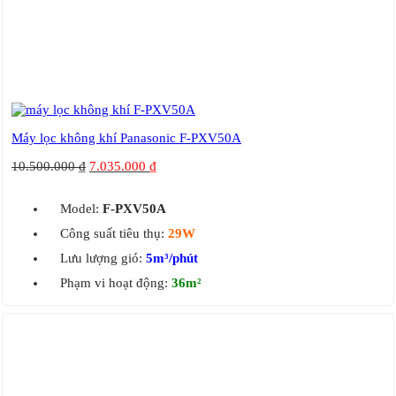
Máy lọc không khí Panasonic F-PXV50A
10.500.000
₫
7.035.000
₫
Model:
F-PXV50A
Công suất tiêu thụ:
29W
Lưu lượng gió:
5m³/phút
Phạm vi hoạt động:
36m²