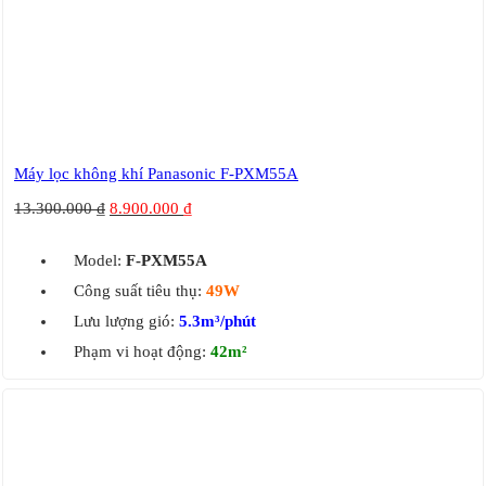
Máy lọc không khí Panasonic F-PXM55A
13.300.000
₫
8.900.000
₫
Model:
F-PXM55A
Công suất tiêu thụ:
49W
Lưu lượng gió:
5.3m³/phút
Phạm vi hoạt động:
42m²