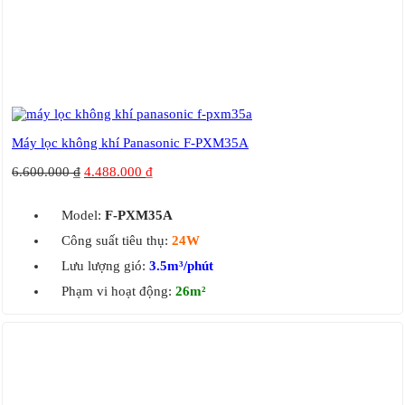
Máy lọc không khí Panasonic F-PXM35A
6.600.000
₫
4.488.000
₫
Model:
F-PXM35A
Công suất tiêu thụ:
24W
Lưu lượng gió:
3.5m³/phút
Phạm vi hoạt động:
26m²