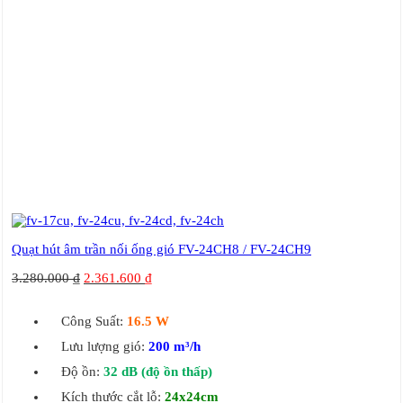
Quạt hút âm trần nối ống gió FV-24CH8 / FV-24CH9
3.280.000
₫
2.361.600
₫
Công Suất:
16.5 W
Lưu lượng gió:
200 m³/h
Độ ồn:
32 dB
(độ ồn thấp)
Kích thước cắt lỗ:
24x24cm