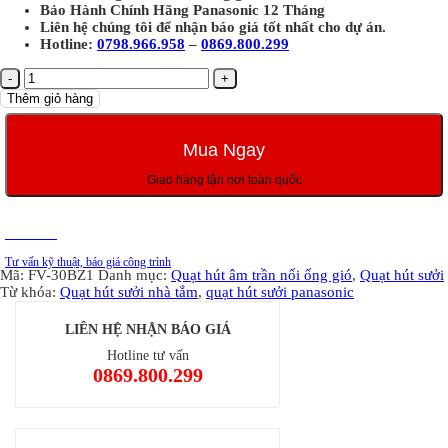
Bảo Hành Chính Hãng Panasonic 12 Tháng
Liên hệ chúng tôi để nhận báo giá tốt nhất cho dự án.
Hotline:
0798.966.958
–
0869.800.299
Quạt
hút
Thêm giỏ hàng
sưởi
FV-
30BZ1
Mua Ngay
Panasonic
số
Giao hàng tận nơi toàn quốc
lượng
Tư vấn
Tư vấn kỹ thuật, báo giá công trình
Mã:
FV-30BZ1
Danh mục:
Quạt hút âm trần nối ống gió
,
Quạt hút sưởi
Từ khóa:
Quạt hút sưởi nhà tắm
,
quạt hút sưởi panasonic
LIÊN HỆ NHẬN BÁO GIÁ
Hotline tư vấn
0869.800.299