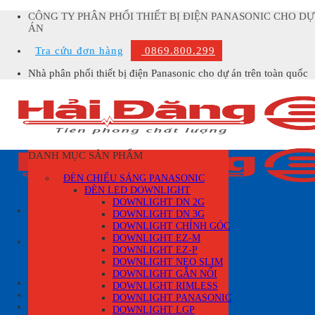
Skip
CÔNG TY PHÂN PHỐI THIẾT BỊ ĐIỆN PANASONIC CHO DỰ
to
ÁN
content
Tra cứu đơn hàng
0869.800.299
Nhà phân phối thiết bị điện Panasonic cho dự án trên toàn quốc
DANH MỤC SẢN PHẨM
ĐÈN CHIẾU SÁNG PANASONIC
ĐÈN LED DOWNLIGHT
DOWNLIGHT DN 2G
DOWNLIGHT DN 3G
DOWNLIGHT CHỈNH GÓC
Tìm
DOWNLIGHT EZ-M
kiếm:
DOWNLIGHT EZ-P
DOWNLIGHT NEO SLIM
DOWNLIGHT GẮN NỔI
Đăng nhập
DOWNLIGHT RIMLESS
DOWNLIGHT PANASONIC
Giỏ hàng /
0
₫
0
DOWNLIGHT LGP