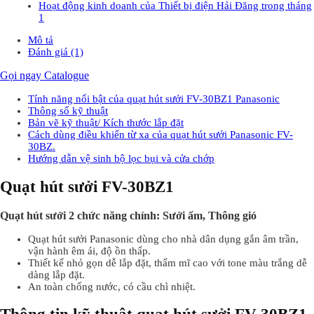
Hoạt động kinh doanh của Thiết bị điện Hải Đăng trong tháng
1
Mô tả
Đánh giá (1)
Gọi ngay
Catalogue
Tính năng nổi bật của quạt hút sưởi FV-30BZ1 Panasonic
Thông số kỹ thuật
Bản vẽ kỹ thuật/ Kích thước lắp đặt
Cách dùng điều khiển từ xa của quạt hút sưởi Panasonic FV-
30BZ.
Hướng dẫn vệ sinh bộ lọc bụi và cửa chớp
Quạt hút sưởi FV-30BZ1
Quạt hút sưởi 2 chức năng chính: Sưởi ấm, Thông gió
Quạt hút sưởi Panasonic dùng cho nhà dân dụng gắn âm trần,
vận hành êm ái, độ ồn thấp.
Thiết kế nhỏ gọn dễ lắp đặt, thẩm mĩ cao với tone màu trắng dễ
dàng lắp đặt.
An toàn chống nước, có cầu chì nhiệt.