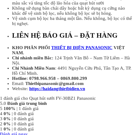
màu sắc và tăng tốc độ lão hóa của quạt hút sưởi
Không sử dụng bàn chải dây hoặc bất kỳ dụng cụ cứng nào
khác để vệ sinh bộ lọc, nếu không bộ lọc sẽ bị hỏng.
Vệ sinh cụm bộ lọc ba tháng một lần. Nếu không, bộ lọc có thể
bị nghẹt.
LIÊN HỆ BÁO GIÁ – ĐẶT HÀNG
KHO PHÂN PHỐI
THIẾT BỊ ĐIỆN PANASONIC
VIỆT
NAM.
Chi nhánh miền Bắc:
124 Trịnh Văn Bô – Nam Từ Liêm – Hà
Nội.
Chi Nhánh Miền Nam
: 4491 Nguyễn Cửu Phú, Tân Tạo A, TP.
Hồ Chí Minh.
Hotline:
0798.966.958 – 0869.800.299
Email:
Thietbipanasonic@gmail.com
Website:
https://haidangthietbidien.vn
1 đánh giá cho
Quạt hút sưởi FV-30BZ1 Panasonic
5.0
Đánh giá trung bình
5
100%
| 1 đánh giá
4
0%
| 0 đánh giá
3
0%
| 0 đánh giá
2
0%
| 0 đánh giá
1
0%
| 0 đánh giá
Đánh giá ngay