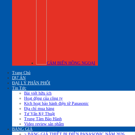
CẢM BIẾN HỒNG NGOẠI
Trang Chủ
DỰ ÁN
ĐẠI LÝ PHÂN PHỐI
Tin Tức
Bài viết hữu ích
Hoạt động của công ty
Kích hoạt bảo hành điện tử Panasonic
Địa chỉ mua hàng
Tư Vấn Kỹ Thuật
Trung Tâm Bảo Hành
Video review sản phẩm
BẢNG GIÁ
> BẢNG GIÁ THIẾT BỊ ĐIÊN PANASONIC NĂM 2026