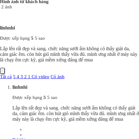
Hình ảnh từ khách hàng
2 ảnh
linhnhi
Được xếp hạng
5
5 sao
Lắp lên rất đẹp và sang. chức năng sưởi ấm không có thấy giát da,
cảm giác êm. còn hút gió mình thấy vừa đủ. mình ưng nhất ở máy này
là chạy êm cực kỳ, giá mềm xứng đáng để mua
Tất cả
5
4
3
2
1
Có video
Có ảnh
linhnhi
Được xếp hạng
5
5 sao
Lắp lên rất đẹp và sang. chức năng sưởi ấm không có thấy giát
da, cảm giác êm. còn hút gió mình thấy vừa đủ. mình ưng nhất ở
máy này là chạy êm cực kỳ, giá mềm xứng đáng để mua