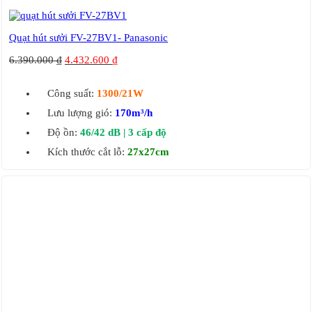
Quạt hút sưởi FV-27BV1- Panasonic
6.390.000
₫
4.432.600
₫
Công suất:
1300/21W
Lưu lượng gió:
170m³/h
Độ ồn:
46/42 dB | 3 cấp độ
Kích thước cắt lỗ:
27x27cm