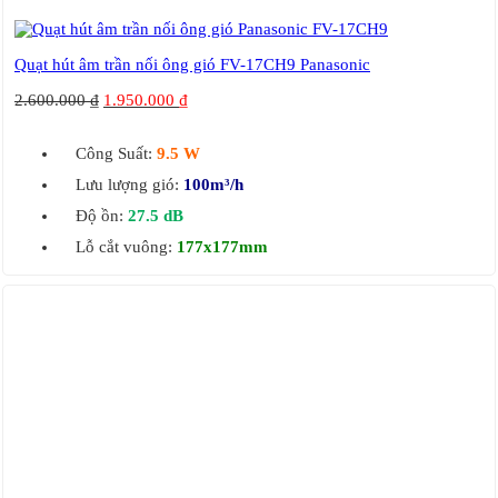
Quạt hút âm trần nối ông gió FV-17CH9 Panasonic
2.600.000
₫
1.950.000
₫
Công Suất:
9.5 W
Lưu lượng gió:
100m³/h
Độ ồn:
27.5 dB
Lỗ cắt vuông:
177x177mm