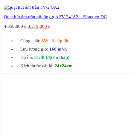
Quạt hút âm trần nối ống gió FV-24JA2 – Động cơ DC
4.350.000
₫
3.219.000
₫
Công suất:
8
W | 3 cấp độ
Lưu lượng gió:
160
m
³/h
Độ ồn:
31dB (độ ồn thấp)
Kích thước cắt lỗ:
24x24cm