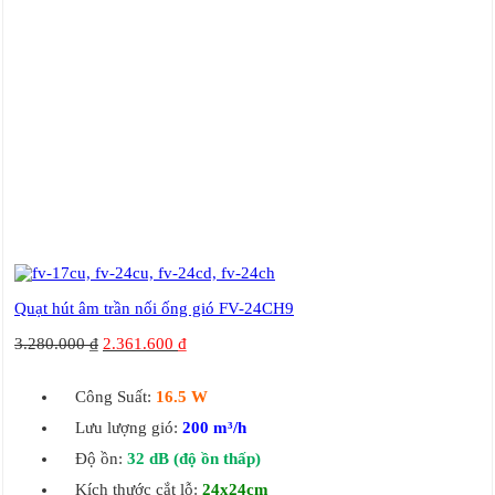
Quạt hút âm trần nối ống gió FV-24CH9
3.280.000
₫
2.361.600
₫
Công Suất:
16.5 W
Lưu lượng gió:
200 m³/h
Độ ồn:
32 dB
(độ ồn thấp)
Kích thước cắt lỗ:
24x24cm