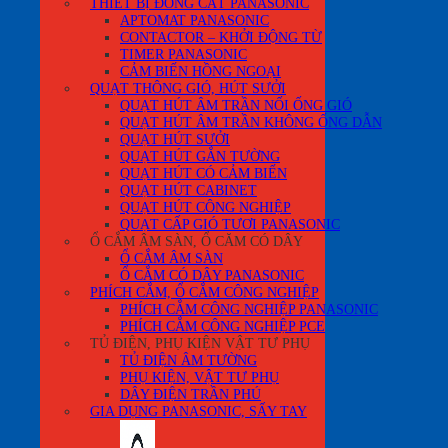
THIẾT BỊ ĐÓNG CẮT PANASONIC
APTOMAT PANASONIC
CONTACTOR – KHỞI ĐỘNG TỪ
TIMER PANASONIC
CẢM BIẾN HỒNG NGOẠI
QUẠT THÔNG GIÓ, HÚT SƯỞI
QUẠT HÚT ÂM TRẦN NỐI ỐNG GIÓ
QUẠT HÚT ÂM TRẦN KHÔNG ỐNG DẪN
QUẠT HÚT SƯỞI
QUẠT HÚT GẮN TƯỜNG
QUẠT HÚT CÓ CẢM BIẾN
QUẠT HÚT CABINET
QUẠT HÚT CÔNG NGHIỆP
QUẠT CẤP GIÓ TƯƠI PANASONIC
Ổ CẮM ÂM SÀN, Ổ CĂM CÓ DÂY
Ổ CẮM ÂM SÀN
Ổ CẮM CÓ DÂY PANASONIC
PHÍCH CẮM, Ổ CẮM CÔNG NGHIỆP
PHÍCH CẮM CÔNG NGHIỆP PANASONIC
PHÍCH CẮM CÔNG NGHIỆP PCE
TỦ ĐIỆN, PHỤ KIỆN VẬT TƯ PHỤ
TỦ ĐIỆN ÂM TƯỜNG
PHỤ KIỆN, VẬT TƯ PHỤ
DÂY ĐIỆN TRẦN PHÚ
GIA DỤNG PANASONIC, SẤY TAY