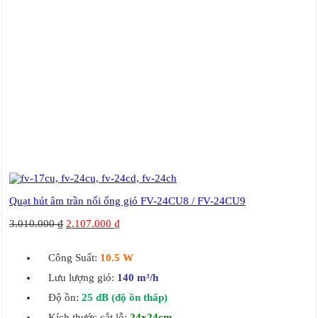
Quạt hút âm trần nối ống gió FV-24CU8 / FV-24CU9
3.010.000
₫
2.107.000
₫
Công Suất:
10.5 W
Lưu lượng gió:
140
m
³/h
Độ ồn:
25 dB (độ ồn thấp)
Kích thước cắt lỗ:
24x24cm