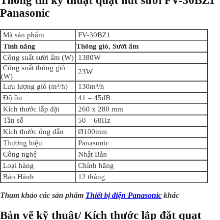
Thông tin kỹ thuật quạt hút sưởi FV-30BZ1
Panasonic
Mã sản phẩm
FV-30BZ1
Tính năng
Thông gió, Sưởi ấm
Công suất sưởi ấm (W)
1380W
Công suất thông gió
23W
(W)
Lưu lượng gió (m³/h)
130m³/h
Độ ồn
41 – 45dB
Kích thước lắp đặt
260 x 280 mm
Tần số
50 – 60Hz
Kích thước ống dẫn
Ø100mm
Thương hiệu
Panasonic
Công nghệ
Nhật Bản
Loại hàng
Chính hãng
Bảo Hành
12 tháng
Tham khảo các sản phẩm
Thiết bị điện Panasonic
khác
Bản vẽ kỹ thuật/ Kích thước lắp đặt quạt