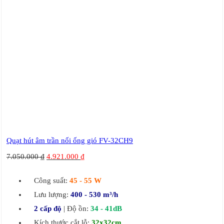
Quạt hút âm trần nối ống gió FV-32CH9
7.050.000
₫
4.921.000
₫
Công suất:
45 - 55 W
Lưu lượng:
400 - 530 m³/h
2 cấp độ
| Độ ồn:
34 - 41dB
Kích thước cắt lỗ:
32x32cm