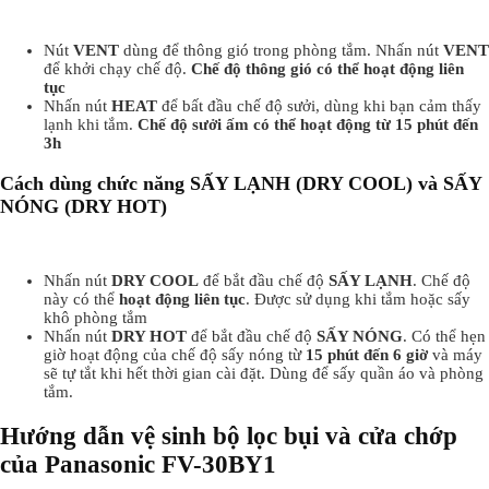
Nút
VENT
dùng để thông gió trong phòng tắm. Nhấn nút
VENT
để khởi chạy chế độ.
Chế độ thông gió có thể hoạt động liên
tục
Nhấn nút
HEAT
để bất đầu chế độ sưởi, dùng khi bạn cảm thấy
lạnh khi tắm.
Chế độ sưởi ấm có thể hoạt động từ 15 phút đến
3h
Cách dùng chức năng SẤY LẠNH (DRY COOL) và SẤY
NÓNG (DRY HOT)
Nhấn nút
DRY COOL
để bắt đầu chế độ
SẤY LẠNH
. Chế độ
này có thể
hoạt động liên tục
. Được sử dụng khi tắm hoặc sấy
khô phòng tắm
Nhấn nút
DRY HOT
để bắt đầu chế độ
SẤY NÓNG
. Có thể hẹn
giờ hoạt động của chế độ sấy nóng từ
15 phút đến 6 giờ
và máy
sẽ tự tắt khi hết thời gian cài đặt. Dùng để sấy quần áo và phòng
tắm.
Hướng dẫn vệ sinh bộ lọc bụi và cửa chớp
của Panasonic FV-30BY1