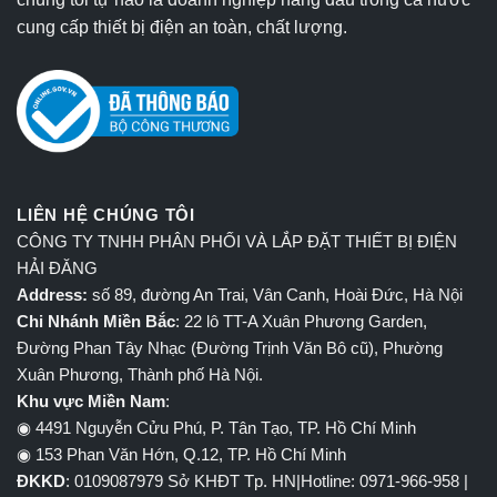
cung cấp thiết bị điện an toàn, chất lượng.
LIÊN HỆ CHÚNG TÔI
CÔNG TY TNHH PHÂN PHỐI VÀ LẮP ĐẶT THIẾT BỊ ĐIỆN
HẢI ĐĂNG
Address:
số 89, đường An Trai, Vân Canh, Hoài Đức, Hà Nội
Chi Nhánh Miền Bắc
: 22 lô TT-A Xuân Phương Garden,
Đường Phan Tây Nhạc (Đường Trịnh Văn Bô cũ), Phường
Xuân Phương, Thành phố Hà Nội.
Khu vực Miền Nam
:
◉ 4491 Nguyễn Cửu Phú, P. Tân Tạo, TP. Hồ Chí Minh
◉ 153 Phan Văn Hớn, Q.12, TP. Hồ Chí Minh
ĐKKD
: 0109087979 Sở KHĐT Tp. HN|Hotline: 0971-966-958 |