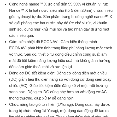
Công nghệ nanoe™ X ức chế đến 99,99% vi khuẩn, vi rút:
Nanoe™ X là hạt nước siêu nhỏ (từ 5 đến 20nm) chứa nhiều
gốc hydroxyl tự do. Sản phẩm trang bị công nghệ nanoe™ X
sẽ giải phóng các hạt nước này để ức chế vi rút, vi khuẩn
sinh sôi, cũng như khử mùi hôi và tác nhân gây dị ứng một
cách hiệu quả.
Cảm biến nhiệt độ ECONAVI: Cảm biến thông minh
ECONAVI phát hiện tình trạng lãng phí năng lượng một cách
vô thức. Sau đó, thiết bị tự động điều chỉnh công suất làm
mát để tiết kiệm năng lượng hiệu quả mà không ảnh hưởng
đến cảm giác thoải mái và sự tiện lợi.
Động cơ DC tiết kiệm điện: Động cơ dòng điện một chiều
(DC) giảm tiêu thụ điện năng so với động cơ dòng điện xoay
chiều (AC). Giúp tiết kiệm điện đáng kể vì một môi trường
xanh hơn. Động cơ DC cũng nhẹ hơn so với động cơ AC
thông thường, giúp xử lý dễ dàng hơn.
Chức năng tạo gió tự nhiên (1/Yuragi): Dòng quạt này được
trang bị chức năng 1/f Yuragi, một dạng dao động để tạo ra
làn gió tự nhiên nhẹ nhàng. Theo công thức tinh vi này, với