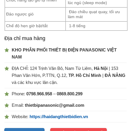
Chức năng tạo gió tự nhiên
lúc ngủ (sleep mode)
Đảo chiều quạt quay, tối ưu
Đảo ngược gió
làm mát
Chế độ hẹn giờ bật/tắt
1-8 tiếng
Địa chỉ mua hàng
KHO PHÂN PHỐI THIẾT BỊ ĐIỆN PANASONIC VIỆT
NAM
ĐỊA CHỈ: 124 Trịnh Văn Bô, Nam Từ Liêm,
Hà Nội
| 153
Phan Văn Hớn, P.TTN, Q.12,
TP. Hồ Chí Minh
|
ĐÀ NẴNG
và các khu vực lân cận.
Phone:
0798.966.958
–
0869.800.299
Email:
thietbipanasonic@gmail.com
Website:
https://haidangthietbidien.vn