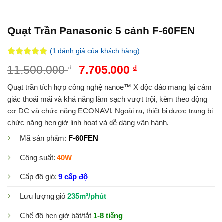
Quạt Trần Panasonic 5 cánh F-60FEN
(
1
đánh giá của khách hàng)
5.00
1
trên 5
11.500.000
₫
7.705.000
₫
dựa trên
đánh giá
Quạt trần tích hợp công nghệ nanoe™ X độc đáo mang lại cảm
giác thoải mái và khả năng làm sạch vượt trội, kèm theo động
cơ DC và chức năng ECONAVI. Ngoài ra, thiết bị được trang bị
chức năng hẹn giờ linh hoạt và dễ dàng vận hành.
Mã sản phẩm:
F-60FEN
Công suất:
40W
Cấp độ gió:
9 cấp độ
Lưu lượng gió
235m³/phút
Chế độ hẹn giờ bật/tắt
1-8 tiếng