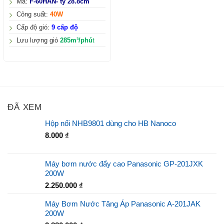
Mã:
F-60HAN- ty 28.8cm
Công suất:
40W
Cấp độ gió:
9 cấp độ
Lưu lượng gió
285m³/phú
t
ĐÃ XEM
Hộp nổi NHB9801 dùng cho HB Nanoco
8.000
₫
Máy bơm nước đẩy cao Panasonic GP-201JXK
200W
2.250.000
₫
Máy Bơm Nước Tăng Áp Panasonic A-201JAK
200W