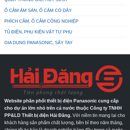
Ổ CẮM ÂM SÀN, Ổ CĂM CÓ DÂY
PHÍCH CẮM, Ổ CẮM CÔNG NGHIỆP
TỦ ĐIỆN, PHỤ KIỆN VẬT TƯ PHỤ
GIA DỤNG PANASONIC, SẤY TAY
Website phân phối thiết bị điện Panasonic cung cấp
cho dự án lớn nhỏ trên cả nước thuộc Công ty TNHH
PP&LD Thiết bị điện Hải Đăng.
Với niềm tin mang lại cho
khách hàng sản phẩm chất lượng, bền bỉ theo năm tháng,
chúng tôi tự hào là doanh nghiệp hàng đầu trong cả nước