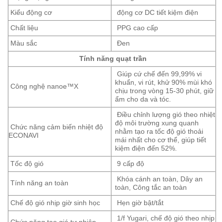
Kiểu động cơ
động cơ DC tiết kiệm điện
Chất liệu
PPG cao cấp
Màu sắc
Đen
Tính năng quạt trần
Giúp cứ chế đến 99,99% vi
khuẩn, vi rút, khử 90% mùi khó
Công nghệ nanoe™X
chịu trong vòng 15-30 phút, giữ
ẩm cho da và tóc.
Điều chỉnh lượng gió theo nhiệt
độ môi trường xung quanh
Chức năng cảm biến nhiệt độ
nhằm tạo ra tốc độ gió thoải
ECONAVI
mái nhất cho cơ thể, giúp tiết
kiệm điện đến 52%.
Tốc độ gió
9 cấp độ
Khóa cánh an toàn, Dây an
Tính năng an toàn
toàn, Công tắc an toàn
Chế độ gió nhịp giờ sinh học
Hẹn giờ bật/tắt
1/f Yugari, chế độ gió theo nhịp