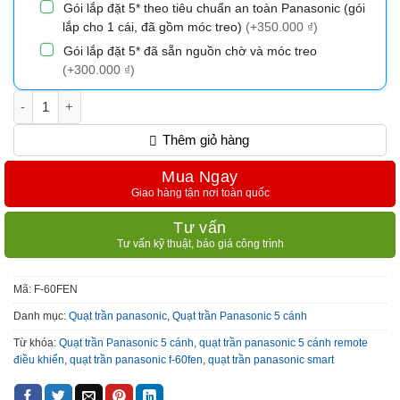
Gói lắp đặt 5* theo tiêu chuẩn an toàn Panasonic (gói
lắp cho 1 cái, đã gồm móc treo)
(+350.000 ₫)
Gói lắp đặt 5* đã sẵn nguồn chờ và móc treo
(+300.000 ₫)
Quạt Trần Panasonic 5 cánh F-60FEN số lượng
Thêm giỏ hàng
Mua Ngay
Giao hàng tận nơi toàn quốc
Tư vấn
Tư vấn kỹ thuật, báo giá công trình
Mã:
F-60FEN
Danh mục:
Quạt trần panasonic
,
Quạt trần Panasonic 5 cánh
Từ khóa:
Quạt trần Panasonic 5 cánh
,
quạt trần panasonic 5 cánh remote
điều khiển
,
quạt trần panasonic f-60fen
,
quạt trần panasonic smart