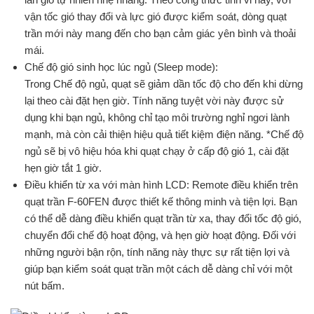
vận tốc gió thay đổi và lực gió được kiểm soát, dòng quạt
trần mới này mang đến cho bạn cảm giác yên bình và thoải
mái.
Chế độ gió sinh học lúc ngủ (Sleep mode):
Trong Chế độ ngủ, quạt sẽ giảm dần tốc độ cho đến khi dừng
lại theo cài đặt hẹn giờ. Tính năng tuyệt vời này được sử
dụng khi bạn ngủ, không chỉ tạo môi trường nghỉ ngơi lành
mạnh, mà còn cải thiện hiệu quả tiết kiệm điện năng. *Chế độ
ngủ sẽ bị vô hiệu hóa khi quạt chạy ở cấp độ gió 1, cài đặt
hẹn giờ tắt 1 giờ.
Điều khiển từ xa với màn hình LCD: Remote điều khiển trên
quạt trần F-60FEN được thiết kế thông minh và tiện lợi. Bạn
có thể dễ dàng điều khiển quạt trần từ xa, thay đổi tốc độ gió,
chuyển đổi chế độ hoạt động, và hẹn giờ hoạt động. Đối với
những người bận rộn, tính năng này thực sự rất tiện lợi và
giúp bạn kiểm soát quạt trần một cách dễ dàng chỉ với một
nút bấm.