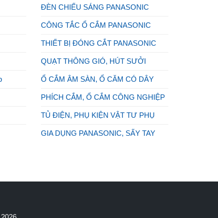
ĐÈN CHIẾU SÁNG PANASONIC
CÔNG TẮC Ổ CẮM PANASONIC
THIẾT BỊ ĐÓNG CẮT PANASONIC
QUẠT THÔNG GIÓ, HÚT SƯỞI
p
Ổ CẮM ÂM SÀN, Ổ CĂM CÓ DÂY
PHÍCH CẮM, Ổ CẮM CÔNG NGHIỆP
TỦ ĐIỆN, PHỤ KIỆN VẬT TƯ PHỤ
GIA DỤNG PANASONIC, SẤY TAY
N
c 2026