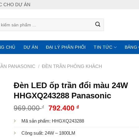
IC CHO DỰ ÁN
NG CHỦ
DỰ ÁN
ĐẠI LÝ PHÂN PHỐI
TIN TỨC
BẢNG 
RẦN PANASONIC
/
ĐÈN TRẦN PHÒNG KHÁCH
Đèn LED ốp trần đổi màu 24W
HHGXQ243288 Panasonic
969.000
₫
792.400
₫
Mã sản phẩm: HHGXQ243288
Công suất: 24W – 1800LM