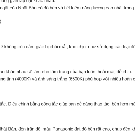
hông gian lắp đặt khác nhau.
gặt của Nhật Bản có độ bên và tiết kiệm năng lượng cao nhất trong 
sẽ không còn cảm giác bị chói mắt, khó chịu như sử dụng các loại đ
u khác nhau sẽ làm cho tâm trạng của bạn luôn thoải mái, dễ chịu.
ung tính (4000K) và ánh sáng trắng (6500K) phù hợp với nhiều hoàn
c. Điều chỉnh bằng công tắc giúp bạn dễ dàng thao tác, bền hơn mà l
ật Bản, đèn trần đổi màu Panasonic đạt độ bền rất cao, chụp đèn kh