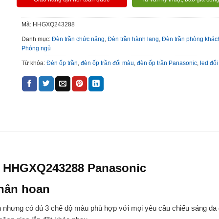
Mã:
HHGXQ243288
Danh mục:
Đèn trần chức năng
,
Đèn trần hành lang
,
Đèn trần phòng khác
Phòng ngủ
Từ khóa:
Đèn ốp trần
,
đèn ốp trần đổi màu
,
đèn ốp trần Panasonic
,
led đổ
 HHGXQ243288 Panasonic
 hân hoan
n nhưng có đủ 3 chế độ màu phù hợp với mọi yêu cầu chiếu sáng đa d