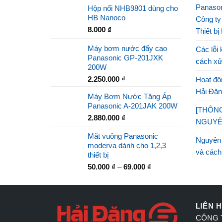
Panason
Hộp nổi NHB9801 dùng cho
HB Nanoco
Công ty
8.000
₫
Thiết bị
Máy bơm nước đẩy cao
Các lỗi 
Panasonic GP-201JXK
cách xử
200W
2.250.000
₫
Hoạt độn
Hải Đăn
Máy Bơm Nước Tăng Áp
Panasonic A-201JAK 200W
[THÔNG
2.880.000
₫
NGUYÊ
Măt vuông Panasonic
Nguyên
moderva dành cho 1,2,3
và cách
thiết bị
50.000
₫
–
69.000
₫
LIÊN 
CÔNG T