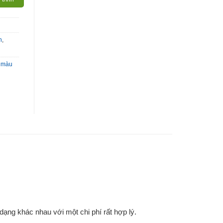
h
,
i màu
ạng khác nhau với một chi phí rất hợp lý.