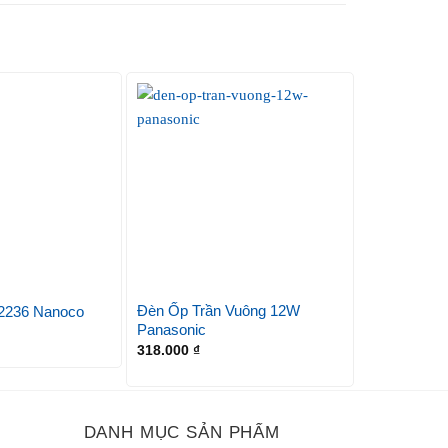
Đèn Ốp Trần Vuông 12W
2236 Nanoco
Đèn Ốp Trầ
Panasonic
515.000
₫
318.000
₫
DANH MỤC SẢN PHẨM