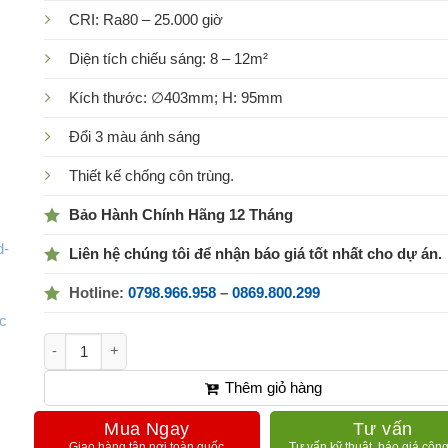
CRI: Ra80 – 25.000 giờ
Diện tích chiếu sáng: 8 – 12m²
Kích thước: ∅403mm; H: 95mm
Đổi 3 màu ánh sáng
Thiết kế chống côn trùng.
Bảo Hành Chính Hãng 12 Tháng
Liên hệ chúng tôi để nhận báo giá tốt nhất cho dự án.
Hotline:
0798.966.958
–
0869.800.299
Đèn LED ốp trần đổi màu 24W HHGXQ243288 Panasonic số
Thêm giỏ hàng
Mua Ngay
Tư vấn
Giao hàng tận nơi toàn quốc
Tư vấn kỹ thuật, báo giá công