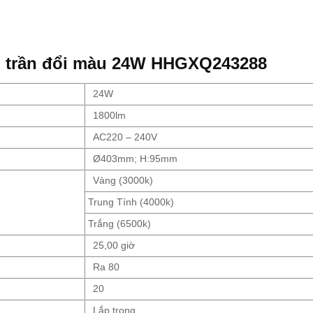
p trần đổi màu 24W HHGXQ243288
24W
1800lm
AC220 – 240V
Ø403mm; H:95mm
Vàng (3000k)
Trung Tính (4000k)
Trắng (6500k)
25,00 giờ
Ra 80
20
Lắp trong