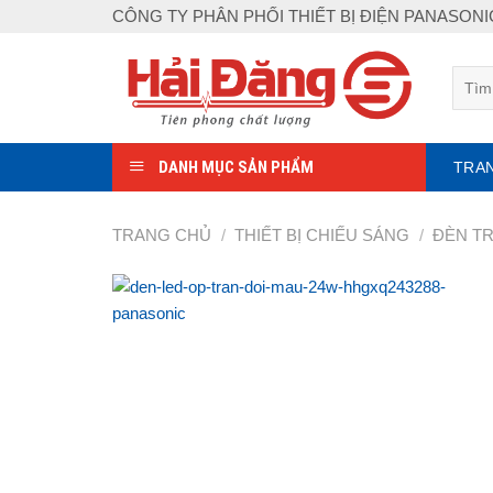
Skip
CÔNG TY PHÂN PHỐI THIẾT BỊ ĐIỆN PANASON
to
content
Tìm
kiếm:
DANH MỤC SẢN PHẨM
TRA
TRANG CHỦ
/
THIẾT BỊ CHIẾU SÁNG
/
ĐÈN T