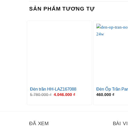
SẢN PHẨM TƯƠNG TỰ
Đèn trần HH‑LAZ167088
Đèn Ốp Trần Pa
5.780.000
₫
4.046.000
₫
460.000
₫
ĐÃ XEM
BÀI V