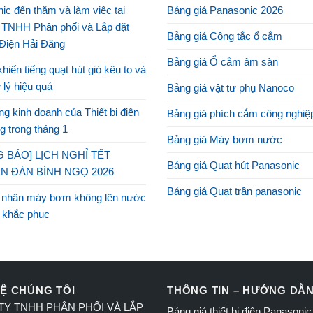
ic đến thăm và làm việc tại
Bảng giá Panasonic 2026
 TNHH Phân phối và Lắp đặt
Bảng giá Công tắc ổ cắm
 Điện Hải Đăng
Bảng giá Ổ cắm âm sàn
khiến tiếng quạt hút gió kêu to và
 lý hiệu quả
Bảng giá vật tư phụ Nanoco
g kinh doanh của Thiết bị điện
Bảng giá phích cắm công nghiệ
g trong tháng 1
Bảng giá Máy bơm nước
 BÁO] LỊCH NGHỈ TẾT
Bảng giá Quạt hút Panasonic
N ĐÁN BÍNH NGỌ 2026
Bảng giá Quạt trần panasonic
 nhân máy bơm không lên nước
 khắc phục
HỆ CHÚNG TÔI
THÔNG TIN – HƯỚNG DẪ
Y TNHH PHÂN PHỐI VÀ LẮP
Bảng giá thiết bị điện Panasoni