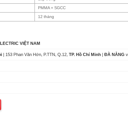
PMMA + SGCC
12 tháng
ELECTRIC VIỆT NAM
i
| 153 Phan Văn Hớn, P.TTN, Q.12,
TP. Hồ Chí Minh
|
ĐÀ NẴNG
v