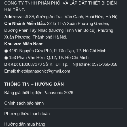
CÔNG TY TNHH PHÂN PHỐI VÀ LẮP ĐẶT THIẾT BỊ ĐIỆN
HẢI ĐĂNG
Address:
số 89, đường An Trai, Vân Canh, Hoài Đức, Hà Nội
Chi Nhánh Miền Bắc
: 22 lô TT-A Xuân Phương Garden,
Đường Phan Tây Nhạc (Đường Trịnh Văn Bô cũ), Phường
Xuân Phương, Thành phố Hà Nội.
Khu vực Miền Nam
:
◉ 4491 Nguyễn Cửu Phú, P. Tân Tạo, TP. Hồ Chí Minh
◉ 153 Phan Văn Hớn, Q.12, TP. Hồ Chí Minh
ĐKKD
: 0109087979 Sở KHĐT Tp. HN|Hotline: 0971-966-958 |
Email: thietbipanasonic@gmail.com
THÔNG TIN – HƯỚNG DẪN
Bảng giá thiết bị điện Panasonic 2026
Chính sách bảo hành
Phương thức thanh toán
Hướng dẫn mua hàng