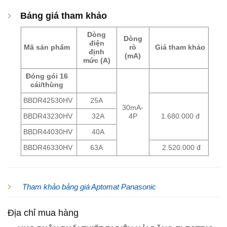
Bảng giá tham khảo
Dòng
Dòng
điện
Mã sản phẩm
rò
Giá tham khảo
định
(mA)
mức (A)
Đóng gói 16
cái/thùng
BBDR42530HV
25A
30mA-
BBDR43230HV
32A
4P
1.680.000 đ
BBDR44030HV
40A
BBDR46330HV
63A
2.520.000 đ
Tham khảo bảng giá Aptomat Panasonic
Địa chỉ mua hàng