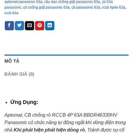
aptomat panasonic 63a
,
cầu dao chống giật panasonic 63a
,
cb 63a
panasonic
,
cb chống giật panasonic 63a
,
cb panasonic 63a
,
rccb 4p4e 63a
,
rccb 63a
MÔ TẢ
ĐÁNH GIÁ (0)
Ứng Dụng:
Aptomat, CB chống rò RCCB 4P 63A BBDR46330HV
Panasonic có chức năng tự động ngắt khi dòng điện trong
nhà
Khi phát hiện phát hiện dòng rò
, Tránh được sự cố