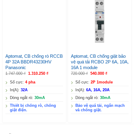
Aptomat, CB chống rò RCCB
Aptomat, CB chống giật bảo
4P 32A BBDR43230HV
vệ quá tải RCBO 2P 6A, 10A,
Panasonic
16A 1 module
1.747.000
₫
1.310.250
₫
720.000
₫
540.000
₫
Số cực:
4 pha
Số cực:
2P 1module
In(A):
32A
In(A):
6A, 16A, 20A
Dòng ngắt rò:
30mA
Dòng ngắt rò:
30mA
Thiết bị chống rò, chống
Bảo vệ quá tải, ngắn mạch
giật điện.
và chống giật.