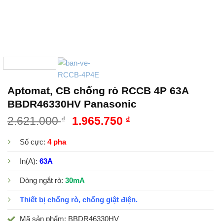
Aptomat, CB chống rò RCCB 4P 63A
BBDR46330HV Panasonic
2.621.000
₫
1.965.750
₫
Số cực:
4 pha
In(A):
63A
Dòng ngắt rò:
30mA
Thiết bị chống rò, chống giật điện.
Mã sản phẩm: BBDR46330HV