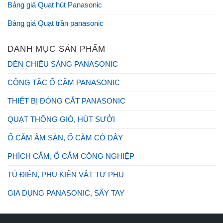
Bảng giá Quạt hút Panasonic
Bảng giá Quạt trần panasonic
DANH MỤC SẢN PHẨM
ĐÈN CHIẾU SÁNG PANASONIC
CÔNG TẮC Ổ CẮM PANASONIC
THIẾT BỊ ĐÓNG CẮT PANASONIC
QUẠT THÔNG GIÓ, HÚT SƯỞI
Ổ CẮM ÂM SÀN, Ổ CĂM CÓ DÂY
PHÍCH CẮM, Ổ CẮM CÔNG NGHIỆP
TỦ ĐIỆN, PHỤ KIỆN VẬT TƯ PHỤ
GIA DỤNG PANASONIC, SẤY TAY