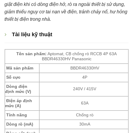
giật điện khi có dòng điện hở, rò ra ngoài thiết bị sử dụng,
giảm thiểu nguy cơ tai nạn về điện, tránh cháy nổ, hư hỏng
thiết bị điện trong nhà.
Tài liệu kỹ thuật
Tên sản phẩm:
Aptomat, CB chống rò RCCB 4P 63A
BBDR46330HV Panasonic
Mã sản phẩm
BBDR46330HV
Số cực
4P
Dòng điện
240V / 415V
định mức (V)
Điện áp định
63A
mức (A)
Tính năng
Chống rò
Dòng rò (mA)
30mA