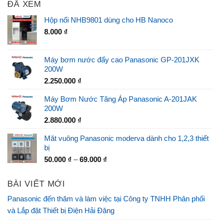
ĐÃ XEM
Hộp nổi NHB9801 dùng cho HB Nanoco
8.000
₫
Máy bơm nước đẩy cao Panasonic GP-201JXK
200W
2.250.000
₫
Máy Bơm Nước Tăng Áp Panasonic A-201JAK
200W
2.880.000
₫
Măt vuông Panasonic moderva dành cho 1,2,3 thiết
bị
50.000
₫
–
69.000
₫
BÀI VIẾT MỚI
Panasonic đến thăm và làm việc tại Công ty TNHH Phân phối
và Lắp đặt Thiết bị Điện Hải Đăng