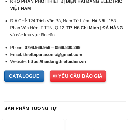
KHO PHÂN PHỐI THIẾT BỊ ĐIỆN HẢI ĐĂNG ELECTRIC
VIỆT NAM
ĐỊA CHỈ: 124 Trịnh Văn Bô, Nam Từ Liêm,
Hà Nội
| 153
Phan Văn Hớn, P.TTN, Q.12,
TP. Hồ Chí Minh
|
ĐÀ NẴNG
và các khu vực lân cận.
Phone:
0798.966.958
–
0869.800.299
Email:
thietbipanasonic@gmail.com
Website:
https://haidangthietbidien.vn
CATALOGUE
✉ YÊU CẦU BÁO GIÁ
SẢN PHẨM TƯƠNG TỰ